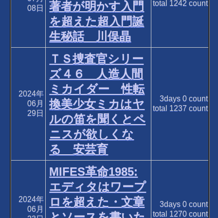
total
1242
count
著者が明かす入門
08日
を超えた超入門誕
生秘話 川俣晶
ＴＳ捜査官シリー
ズ４６ 人造人間
ミカイダー 性転
2024年
3days
0
count
換美少女ミカはヤ
06月
total
1237
count
29日
ルの笛を聞くとペ
ニスが欲しくな
る 安芸育
MIFES革命1985:
エディタはワープ
2024年
ロを超えた・文章
3days
0
count
06月
total
1270
count
とソースを書いた