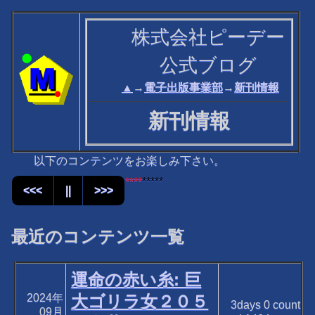
株式会社ピーデー
公式ブログ
▲
→
電子出版事業部
→
新刊情報
新刊情報
以下のコンテンツをお楽しみ下さい。
****
*****
<<<
||
>>>
最近のコンテンツ一覧
運命の赤い糸: 巨
2024年
大ゴリラ女２０５
3days
0
count
09月