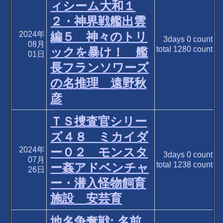
ィシーム大和１
２・神界戦艦出雲
2024年
編５ 神々のトリ
3days
0
count
08月
total
1280
count
ックを暴け！ 艦
01日
長フランソワーズ
の名推理 遠野秋
彦
ＴＳ捜査官シリー
ズ４８ ミカイダ
2024年
ー０２ モンスタ
3days
0
count
07月
total
1238
count
ー姦アドベンチャ
26日
ー・潜入怪物飼育
施設 安芸育
地名争奪戦: 名前