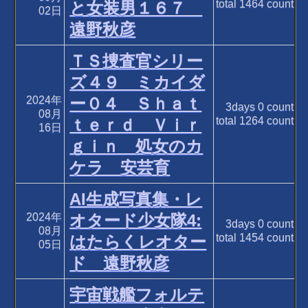
total
1464
count
と女装男１６７
02日
遠野秋彦
ＴＳ捜査官シリー
ズ４９ ミカイダ
2024年
ー０４ Ｓｈａｔ
3days
0
count
08月
total
1264
count
ｔｅｒｄ Ｖｉｒ
16日
ｇｉｎ 処女のカ
ケラ 安芸育
AI生成写真集・レ
2024年
オタード少女隊4:
3days
0
count
08月
total
1454
count
はたらくレオター
05日
ド 遠野秋彦
宇宙戦艦フォルテ