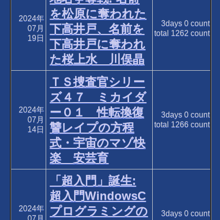
を松原に奪われた
2024年
3days
0
count
下高井戸、名前を
07月
total
1262
count
19日
下高井戸に奪われ
た桜上水 川俣晶
ＴＳ捜査官シリー
ズ４７ ミカイダ
2024年
ー０１ 性転換復
3days
0
count
07月
total
1266
count
讐レイプの方程
14日
式・宇宙のマゾ快
楽 安芸育
「超入門」誕生:
超入門WindowsC
2024年
プログラミングの
3days
0
count
07月