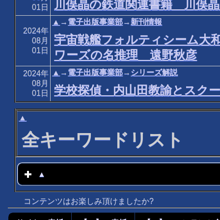
川俣晶の鉄道関連書籍 川俣晶
01日
▲
→
電子出版事業部
→
新刊情報
2024年
宇宙戦艦フォルティシーム大
08月
01日
ワーズの名推理 遠野秋彦
▲
→
電子出版事業部
→
シリーズ解説
2024年
08月
学校探偵・内山田教諭とスク
01日
▲
全キーワードリスト
▲
click to expand contents
コンテンツはお楽しみ頂けましたか?