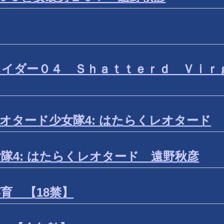
カイダー０４ Ｓｈａｔｔｅｒｄ Ｖｉｒ
オタード少女隊4: はたらくレオタード
隊4: はたらくレオタード 遠野秋彦
育 【18禁】