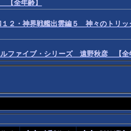
 【全年齢】
和１２・神界戦艦出雲編５ 神々のトリッ
ールファイブ・シリーズ 遠野秋彦 【全