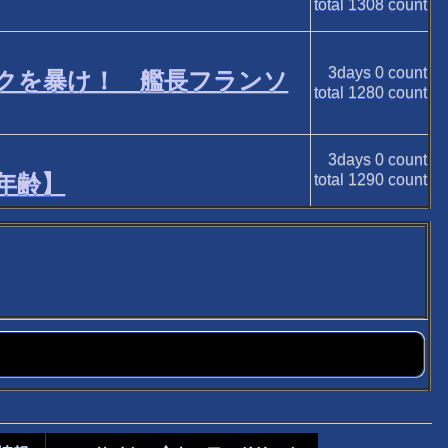
total
1308
count
3days
0
count
クを暴け！ 艦長フランソ
total
1280
count
3days
0
count
年齢】
total
1290
count