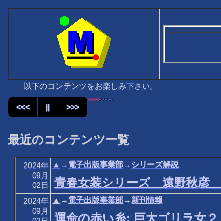
以下のコンテンツをお楽しみ下さい。
****
*****
<<<
||
>>>
最近のコンテンツ一覧
▲
→
電子出版事業部
→
シリーズ解説
2024年
09月
青春女装シリーズ 遠野秋彦
02日
▲
→
電子出版事業部
→
新刊情報
2024年
09月
運命の赤い糸: 巨大ゴリラ女
02日