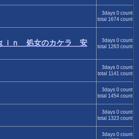
3days
0
count
total
1674
count
3days
0
count
ｇｉｎ 処女のカケラ 安
total
1263
count
3days
0
count
total
1141
count
3days
0
count
total
1454
count
3days
0
count
total
1323
count
3days
0
count