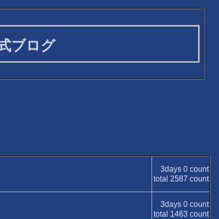
式ブログ
3days
0
count
total
2587
count
3days
0
count
total
1463
count