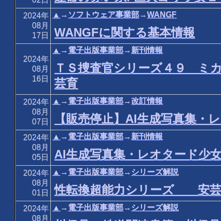
▲
→
ソフトウェア事業部
→
WANGF
2024年
08月
WANGFに関する基本情報
17日
▲
→
電子出版事業部
→
新刊情報
2024年
ＴＳ捜査官シリーズ４９ ミ
08月
16日
芸育
▲
→
電子出版事業部
→
改訂情報
2024年
08月
【販売停止】AI生成写真集・レ
07日
▲
→
電子出版事業部
→
新刊情報
2024年
08月
AI生成写真集・レオタード少女
05日
▲
→
電子出版事業部
→
シリーズ解説
2024年
08月
性転換超能力シリーズ 安芸
01日
▲
→
電子出版事業部
→
シリーズ解説
2024年
08月