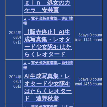
ｇｉｎ 処女のカ
ケラ 安芸育
▲
→
電子出版事業部
→
改訂情
報
【販売停止】AI生
2024年
3days
0
count
08月
成写真集・レオタ
total
1141
count
07日
ード少女隊4: はた
らくレオタード
▲
→
電子出版事業部
→
新刊情
報
AI生成写真集・レ
2024年
3days
0
count
08月
オタード少女隊4:
total
1453
count
05日
はたらくレオター
ド 遠野秋彦
▲
→
電子出版事業部
→
シリー