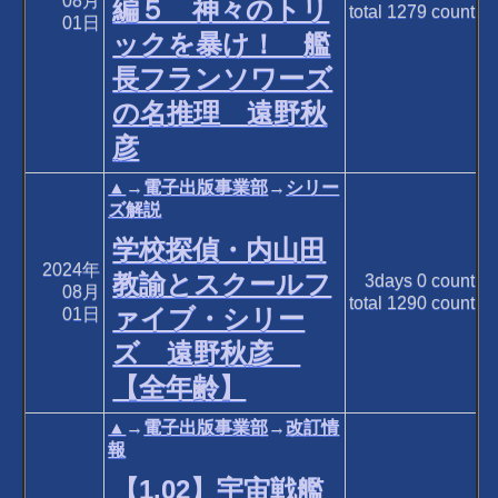
08月
編５ 神々のトリ
total
1279
count
01日
ックを暴け！ 艦
長フランソワーズ
の名推理 遠野秋
彦
▲
→
電子出版事業部
→
シリー
ズ解説
学校探偵・内山田
2024年
教諭とスクールフ
3days
0
count
08月
total
1290
count
ァイブ・シリー
01日
ズ 遠野秋彦
【全年齢】
▲
→
電子出版事業部
→
改訂情
報
【1.02】宇宙戦艦