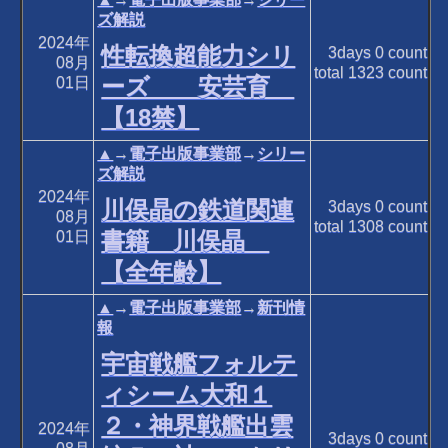
ズ解説
2024年
性転換超能力シリ
3days
0
count
08月
total
1323
count
ーズ 安芸育
01日
【18禁】
▲
→
電子出版事業部
→
シリー
ズ解説
2024年
川俣晶の鉄道関連
3days
0
count
08月
total
1308
count
書籍 川俣晶
01日
【全年齢】
▲
→
電子出版事業部
→
新刊情
報
宇宙戦艦フォルテ
ィシーム大和１
２・神界戦艦出雲
2024年
3days
0
count