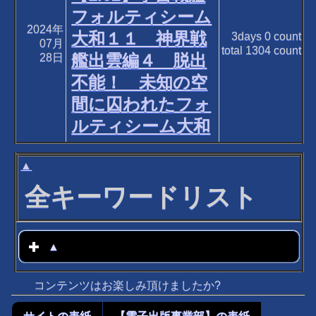
フォルティシーム
2024年
大和１１ 神界戦
3days
0
count
07月
total
1304
count
艦出雲編４ 脱出
28日
不能！ 未知の空
間に囚われたフォ
ルティシーム大和
▲
全キーワードリスト
▲
click to expand contents
コンテンツはお楽しみ頂けましたか?