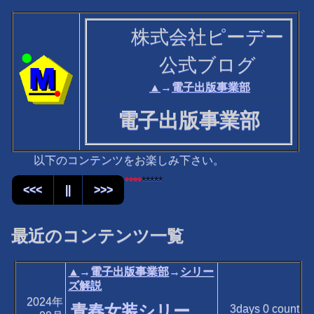
株式会社ピーデー
公式ブログ
▲
→
電子出版事業部
電子出版事業部
以下のコンテンツをお楽しみ下さい。
****
*****
<<<
||
>>>
最近のコンテンツ一覧
▲
→
電子出版事業部
→
シリー
ズ解説
2024年
青春女装シリー
3days
0
count