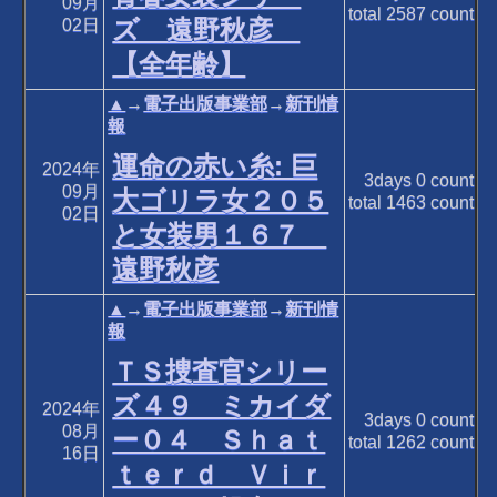
09月
total
2587
count
ズ 遠野秋彦
02日
【全年齢】
▲
→
電子出版事業部
→
新刊情
報
運命の赤い糸: 巨
2024年
3days
0
count
09月
大ゴリラ女２０５
total
1463
count
02日
と女装男１６７
遠野秋彦
▲
→
電子出版事業部
→
新刊情
報
ＴＳ捜査官シリー
ズ４９ ミカイダ
2024年
3days
0
count
08月
ー０４ Ｓｈａｔ
total
1262
count
16日
ｔｅｒｄ Ｖｉｒ