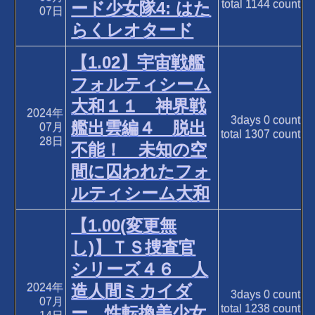
total
1144
count
ード少女隊4: はた
07日
らくレオタード
【1.02】宇宙戦艦
フォルティシーム
大和１１ 神界戦
2024年
3days
0
count
艦出雲編４ 脱出
07月
total
1307
count
28日
不能！ 未知の空
間に囚われたフォ
ルティシーム大和
【1.00(変更無
し)】ＴＳ捜査官
シリーズ４６ 人
2024年
造人間ミカイダ
3days
0
count
07月
total
1238
count
ー 性転換美少女