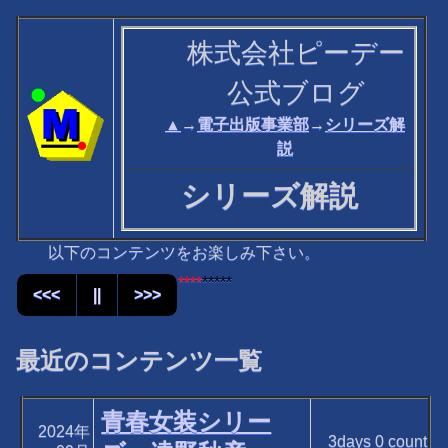
株式会社ピーデー
公式ブログ
▲
→
電子出版事業部
→
シリーズ解
説
シリーズ解説
以下のコンテンツをお楽しみ下さい。
****
*****
<<<
||
>>>
最近のコンテンツ一覧
青春女装シリー
2024年
3days
0
count