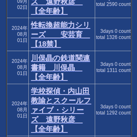
ズ 遠野秋彦
09月
total
2590
count
02日
【全年齢】
性転換超能力シリ
2024年
3days
0
count
ーズ 安芸育
08月
total
1326
count
01日
【18禁】
川俣晶の鉄道関連
2024年
3days
0
count
書籍 川俣晶
08月
total
1311
count
01日
【全年齢】
学校探偵・内山田
教諭とスクールフ
2024年
3days
0
count
ァイブ・シリー
08月
total
1292
count
01日
ズ 遠野秋彦
【全年齢】