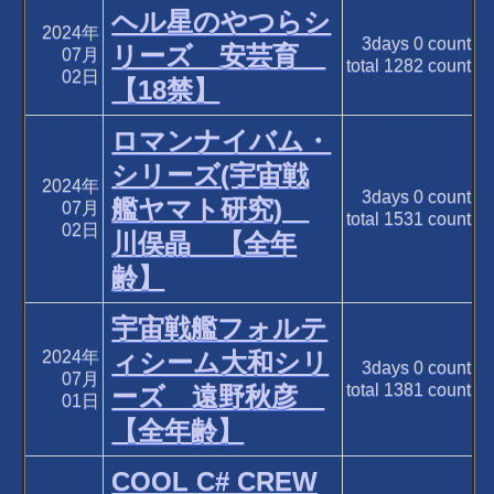
ヘル星のやつらシ
2024年
3days
0
count
リーズ 安芸育
07月
total
1282
count
02日
【18禁】
ロマンナイバム・
シリーズ(宇宙戦
2024年
3days
0
count
艦ヤマト研究)
07月
total
1531
count
02日
川俣晶 【全年
齢】
宇宙戦艦フォルテ
2024年
ィシーム大和シリ
3days
0
count
07月
total
1381
count
ーズ 遠野秋彦
01日
【全年齢】
COOL C# CREW