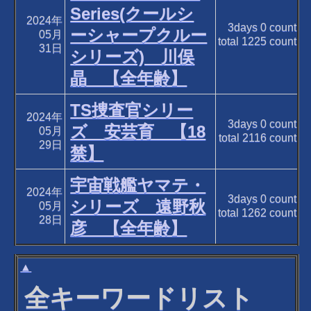
Series(クールシ
2024年
3days
0
count
ーシャープクルー
05月
total
1225
count
31日
シリーズ) 川俣
晶 【全年齢】
TS捜査官シリー
2024年
3days
0
count
ズ 安芸育 【18
05月
total
2116
count
29日
禁】
宇宙戦艦ヤマテ・
2024年
3days
0
count
シリーズ 遠野秋
05月
total
1262
count
28日
彦 【全年齢】
▲
全キーワードリスト