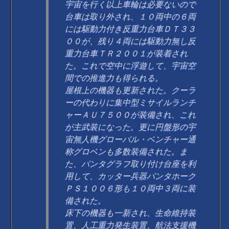
宇宙を行く以上車輪は必要ないので
台車は取り外され、１０両中の６両
には駆動力付き反重力台車ＤＴ３３
００が、残り４両には駆動力無し反
重力台車ＴＲ２００１が装着され
た。これで空中に浮遊して、宇宙空
間での推進力も得られる。
屋根上の機器も更新された。クーラ
ーの代わりに集中型ミサイルランチ
ャーＡＵ７５００が装備され、これ
が主武装になった。更に円盤形の宇
宙無人機グローバル・ベンチャー通
称グロベンも多数装備された。ま
た、パンタグラフ取り付け台座を利
用して、カッター兵器パンタホーク
ＰＳ１００６形も１０両中３両に装
備された。
床下の機器も一新され、生命維持装
置、人工重力発生装置、航法支援機