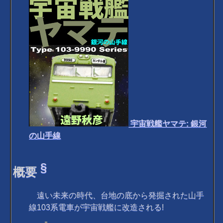
宇宙戦艦ヤマテ: 銀河
の山手線
§
概要
遠い未来の時代、台地の底から発掘された山手
線103系電車が宇宙戦艦に改造される!