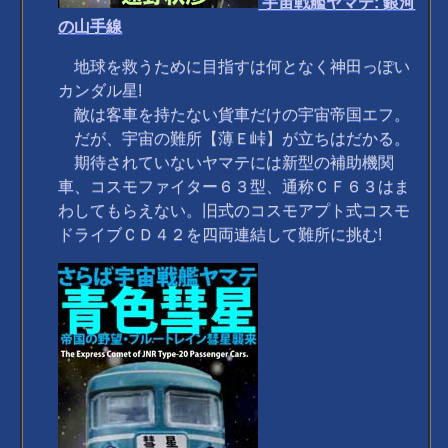
宇宙戦艦ヤマテ: 銀河
の山手線
地球を救うために目指すは何となく神田っぽい
カンダル星!
敵は客車を持たない貨車だけの宇宙帝国エフ。
だが、宇宙の難所【薄Ｅ峠】が立ちはだかる。
期待されていないヤマテには新型の補助機関
車、コスモファイター６３型、通称ＣＦ６３はま
わしてもらえない。旧式のコスモアプト式コスモ
ドライブＣＤ４２を四両連結して難所に挑む!