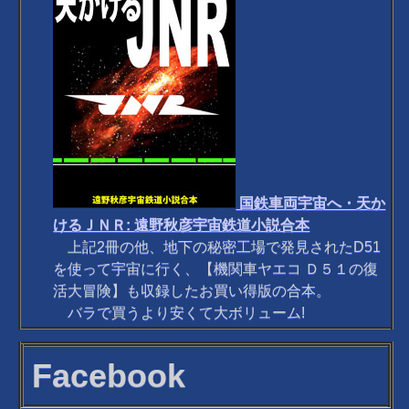
国鉄車両宇宙へ・天か
けるＪＮＲ: 遠野秋彦宇宙鉄道小説合本
上記2冊の他、地下の秘密工場で発見されたD51
を使って宇宙に行く、【機関車ヤエコ Ｄ５１の復
活大冒険】も収録したお買い得版の合本。
バラで買うより安くて大ボリューム!
Facebook