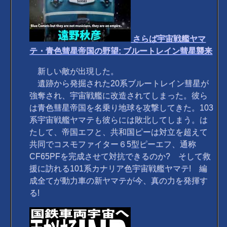
さらば宇宙戦艦ヤマ
テ・青色彗星帝国の野望: ブルートレイン彗星襲来
新しい敵が出現した。
遺跡から発掘された20系ブルートレイン彗星が
強奪され、宇宙戦艦に改造されてしまった。彼ら
は青色彗星帝国を名乗り地球を攻撃してきた。103
系宇宙戦艦ヤマテも彼らには敗北してしまう。は
たして、帝国エフと、共和国ピーは対立を超えて
共同でコスモファイター６5型ピーエフ、通称
CF65PFを完成させて対抗できるのか? そして救
援に訪れる101系カナリア色宇宙戦艦ヤマテ! 編
成全てが動力車の新ヤマテが今、真の力を発揮す
る!