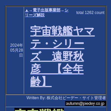
▲
→
電子出版事業部
→
シ
total
1262
count
リーズ解説
宇宙戦艦ヤマ
テ・シリー
2024年
05月28
ズ 遠野秋
日
彦 【全年
齢】
Written By: 株式会社ピーデー・サイト管理者