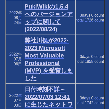
PukiWikiの1.5.4
2022年
へのバージョンア
3days
0
count
08月
total
1726
count
ップに関して
24日
(2022/08/24)
弊社川俣が2022-
2023 Microsoft
2022年
Most Valuable
3days
0
count
07月
total
1858
count
Professional
06日
(MVP) を受賞しま
した
日付時刻不詳～
2022年
2022/07/03 12:41
3days
0
count
07月
total
1742
count
に生じたネットワ
03日