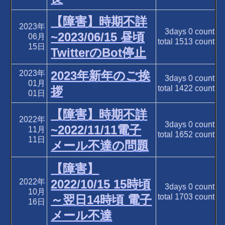
【障害】時期不詳
2023年
3days
0
count
~2023/06/15 昼頃
06月
total
1513
count
15日
TwitterのBot停止
2023年
2023年新年のご挨
3days
0
count
01月
total
1422
count
拶
01日
【障害】時期不詳
2022年
3days
0
count
~2022/11/11電子
11月
total
1652
count
11日
メール不達の問題
【障害】
2022年
2022/10/15 15時頃
3days
0
count
10月
total
1703
count
～翌日14時頃 電子
16日
メール不達