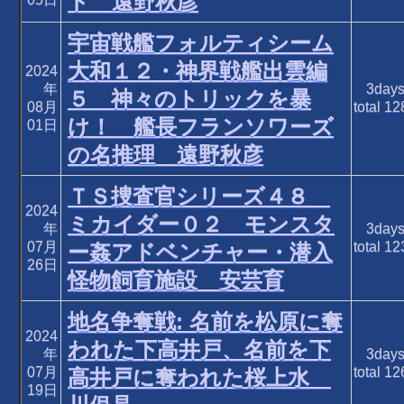
ド 遠野秋彦
宇宙戦艦フォルティシーム
大和１２・神界戦艦出雲編
2024
年
3day
５ 神々のトリックを暴
08月
total
12
け！ 艦長フランソワーズ
01日
の名推理 遠野秋彦
ＴＳ捜査官シリーズ４８
2024
ミカイダー０２ モンスタ
年
3day
07月
total
12
ー姦アドベンチャー・潜入
26日
怪物飼育施設 安芸育
地名争奪戦: 名前を松原に奪
2024
われた下高井戸、名前を下
年
3day
07月
total
12
高井戸に奪われた桜上水
19日