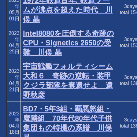
1972年鉄道百年: 鉄道ブー
2023
年
3day
ムが沸点を超えた時代 川
05月
total
15
俣 晶
01日
Intel8080を圧倒する奇跡の
2023
年
3day
CPU・Signetics 2650の受
04月
total
15
難 川俣 晶
25日
宇宙戦艦フォルティシーム
2023
大和６ 奇跡の逆転・装甲
年
3day
04月
total
13
クジラ部隊を奪還せよ 遠
21日
野秋彦
BD7・5年3組・覇悪怒組・
2023
魔隣組 70年代80年代子供
年
3day
04月
total
13
集団もの特撮の系譜 川俣
18日