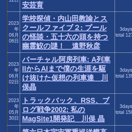
安芸育
学校探偵・内山田教諭とス
2023
クールファイブ２: プール
年
3day
06月
total
12
の怪談・五十六の頭を持つ
06日
幽霊鮫の謎！ 遠野秋彦
バーチャル阿房列車: A列車
2023
IIからAIまで僕の生涯を駆
年
3day
06月
total
13
け抜けた仮想の列車達 川
02日
俣晶
トラックバック、RSS、ブ
2023
年
3day
ログ戦争2002: 私の
05月
total
15
MagSite1開発記 川俣 晶
30日