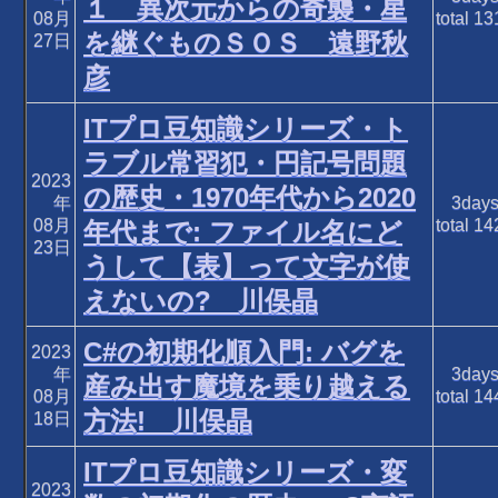
１ 異次元からの奇襲・星
08月
total
13
を継ぐものＳＯＳ 遠野秋
27日
彦
ITプロ豆知識シリーズ・ト
ラブル常習犯・円記号問題
2023
の歴史・1970年代から2020
年
3day
08月
total
14
年代まで: ファイル名にど
23日
うして【表】って文字が使
えないの? 川俣晶
C#の初期化順入門: バグを
2023
年
3day
産み出す魔境を乗り越える
08月
total
14
方法! 川俣晶
18日
ITプロ豆知識シリーズ・変
2023