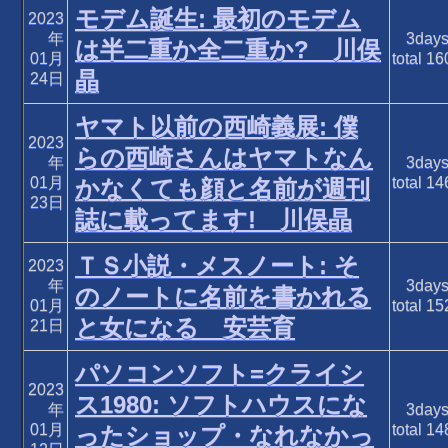
モデム誕生: 最初のモデム
2023
年
3day
は半二重か全二重か? 川俣
01月
total
16
晶
24日
ヤマト以前の西崎義展: 僕
2023
らの西崎さんはヤマトなん
年
3day
01月
total
14
かなくても顔と名前が週刊
23日
誌に載ってます! 川俣晶
ＴＳ小説・メスノート: そ
2023
年
3day
のノートに名前を書かれる
01月
total
15
と女になる 安芸育
21日
パソコンソフト=クライシ
2023
ス1980: ソフトハウスにな
年
3day
01月
total
14
ったショップ・なれなかっ