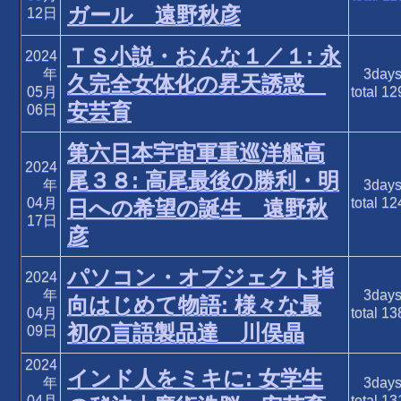
ガール 遠野秋彦
12日
ＴＳ小説・おんな１／１: 永
2024
年
3day
久完全女体化の昇天誘惑
05月
total
12
安芸育
06日
第六日本宇宙軍重巡洋艦高
2024
尾３８: 高尾最後の勝利・明
年
3day
04月
total
12
日への希望の誕生 遠野秋
17日
彦
パソコン・オブジェクト指
2024
年
3day
向はじめて物語: 様々な最
04月
total
13
初の言語製品達 川俣晶
09日
2024
インド人をミキに: 女学生
年
3day
04月
total
13