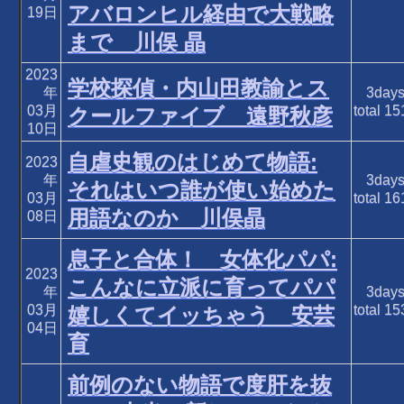
アバロンヒル経由で大戦略
19日
まで 川俣 晶
2023
学校探偵・内山田教諭とス
年
3day
03月
total
15
クールファイブ 遠野秋彦
10日
自虐史観のはじめて物語:
2023
年
3day
それはいつ誰が使い始めた
03月
total
16
用語なのか 川俣晶
08日
息子と合体！ 女体化パパ:
2023
こんなに立派に育ってパパ
年
3day
03月
total
15
嬉しくてイッちゃう 安芸
04日
育
前例のない物語で度肝を抜