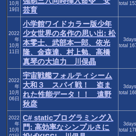
強制三穴同時挿入命令 安
10月
total
15
芸育
19日
小学館ワイドカラー版少年
少女世界の名作の思い出: 松
2022
年
3day
本零士、武部本一郎、依光
10月
total
16
隆、金森達、村上勉、高橋
11日
真琴の大迫力 川俣晶
宇宙戦艦フォルティシーム
2022
大和３ スパイ戦！ 盗ま
年
3day
10月
total
16
れた性能データ！！ 遠野
06日
秋彦
C# staticプログラミング入
2022
年
3day
門: 高効率なシンプルさに
10月
total
17
02日