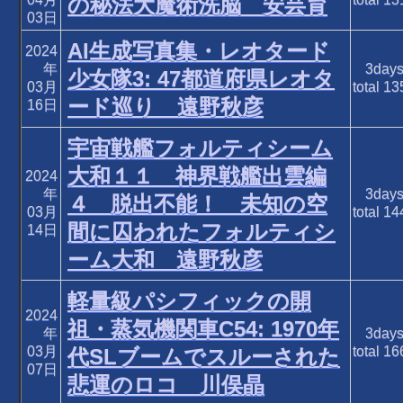
の秘法大魔術洗脳 安芸育
03日
AI生成写真集・レオタード
2024
年
3day
少女隊3: 47都道府県レオタ
03月
total
13
ード巡り 遠野秋彦
16日
宇宙戦艦フォルティシーム
大和１１ 神界戦艦出雲編
2024
年
3day
４ 脱出不能！ 未知の空
03月
total
14
間に囚われたフォルティシ
14日
ーム大和 遠野秋彦
軽量級パシフィックの開
2024
祖・蒸気機関車C54: 1970年
年
3day
03月
total
16
代SLブームでスルーされた
07日
悲運のロコ 川俣晶