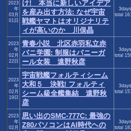
け! 本当に新しいアイデア
2023
年
3day
を産み出す方法: なぜ宇宙
03月
total
16
戦艦ヤマトはオリジナリテ
01日
ィが高いのか 川俣晶
青春小説 北区赤羽私立赤
2023
年
3day
バニ学園: 制服はバニーガ
02月
total
15
ール女装 遠野秋彦
22日
宇宙戦艦フォルティシーム
2023
大和５ 決戦! フォルティ
年
3day
02月
total
15
シーム級全艦集結 遠野秋
19日
彦
思い出のSMC-777C: 最強の
2023
年
3day
Z80パソコンはAI時代ヘの
02月
total
18