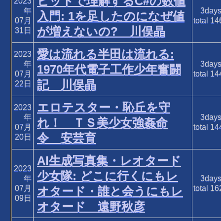
ビットで理解するC#の数値
2023
年
3day
入門: 1を足したのになぜ値
07月
total
14
が増えないの? 川俣晶
31日
愛は流れる半田は流れる:
2023
年
3day
1970年代電子工作少年奮闘
07月
total
14
記 川俣晶
22日
エロテスター・恥丘を守
2023
年
3day
れ！ ＴＳ美少女強姦命
07月
total
14
令 安芸育
20日
AI生成写真集・レオタード
2023
少女隊: どこに行くにもレ
年
3day
07月
total
16
オタード・誰と会うにもレ
09日
オタード 遠野秋彦