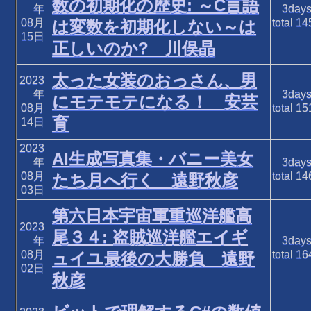
数の初期化の歴史: ～C言語
年
3day
08月
total
14
は変数を初期化しない～は
15日
正しいのか? 川俣晶
太った女装のおっさん、男
2023
年
3day
にモテモテになる！ 安芸
08月
total
15
育
14日
2023
AI生成写真集・バニー美女
年
3day
08月
total
14
たち月へ行く 遠野秋彦
03日
第六日本宇宙軍重巡洋艦高
2023
尾３４: 盗賊巡洋艦エイギ
年
3day
08月
total
16
ュイユ最後の大勝負 遠野
02日
秋彦