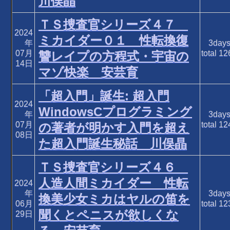
川俣晶
ＴＳ捜査官シリーズ４７
2024
ミカイダー０１ 性転換復
年
3day
07月
total
12
讐レイプの方程式・宇宙の
14日
マゾ快楽 安芸育
「超入門」誕生: 超入門
2024
WindowsCプログラミング
年
3day
07月
total
12
の著者が明かす入門を超え
08日
た超入門誕生秘話 川俣晶
ＴＳ捜査官シリーズ４６
人造人間ミカイダー 性転
2024
年
3day
換美少女ミカはヤルの笛を
06月
total
12
聞くとペニスが欲しくな
29日