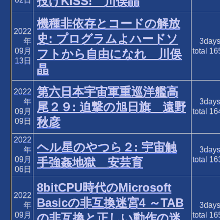
投げKISS! 川俣晶
機種非依存とコードの解放
2022
史: プログラムよハードソ
年
3day
09月
total
16
フトから自由になれ 川俣
13日
晶
第六日本宇宙軍重巡洋艦高
2022
年
3day
尾２９: 迫撃の旭日旗 遠野
09月
total
16
秋彦
09日
2022
ヘル星のやつら２: 宇宙触
年
3day
09月
total
16
手強姦地獄 安芸育
06日
8bitCPU時代のMicrosoft
2022
Basicの非互換迷宮4 ～TAB
年
3day
09月
total
16
の非互換と正しい動作の迷