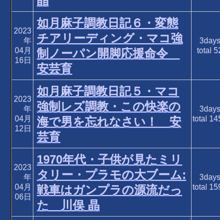
晶
如月麻子調教日記６・変態
2023
チアリーディング・マコ強
年
3day
04月
total
5
制ノーパン開脚応援命令
16日
安芸育
如月麻子調教日記５・マコ
2023
強制レズ調教・この快楽の
年
3day
04月
total
14
海で男を忘れなさい！ 安
12日
芸育
1970年代・子供が見たミリ
2023
タリー・プラモの大ブーム:
年
3day
04月
total
15
戦車はガンプラの源流だっ
06日
た 川俣 晶