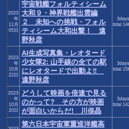
宇宙戦艦フォルティシーム
大和９・神界戦艦出雲編
2023
年
3day
２ 未知への挑戦・フォル
11月
total
14
ティシーム大和出撃！ 遠
05日
野秋彦
AI生成写真集・レオタード
2023
少女隊2: 山手線の全ての駅
年
3day
10月
total
15
にレオタードで出動よ‼
22日
遠野秋彦
どうして映画を倍速で見る
2023
年
3day
のかって? その方が映画
10月
total
14
が面白いからだ! 川俣晶
20日
第六日本宇宙軍重巡洋艦高
2023