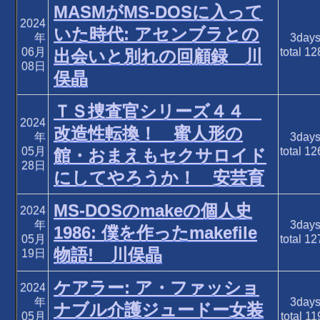
MASMがMS-DOSに入って
2024
いた時代: アセンブラとの
年
3day
06月
total
12
出会いと別れの回顧録 川
08日
俣晶
ＴＳ捜査官シリーズ４４
2024
改造性転換！ 蜜人形の
年
3day
05月
total
12
館・おまえもセクサロイド
28日
にしてやろうか！ 安芸育
MS-DOSのmakeの個人史
2024
年
3day
1986: 僕を作ったmakefile
05月
total
12
物語! 川俣晶
19日
ケアラー: ア・ファッショ
2024
年
3day
ナブル介護ジュードー女装
05月
total
11