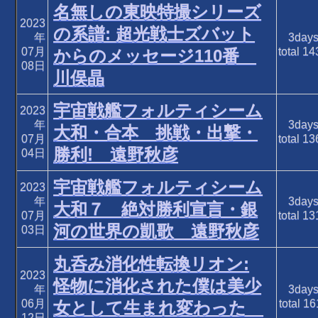
名無しの東映特撮シリーズ
2023
の系譜: 超光戦士ズバット
年
3day
07月
total
14
からのメッセージ110番
08日
川俣晶
宇宙戦艦フォルティシーム
2023
年
3day
大和・合本 挑戦・出撃・
07月
total
13
勝利! 遠野秋彦
04日
宇宙戦艦フォルティシーム
2023
年
3day
大和７ 絶対勝利宣言・銀
07月
total
13
河の世界の凱歌 遠野秋彦
03日
丸呑み消化性転換リオン:
2023
怪物に消化された僕は美少
年
3day
06月
total
16
女として生まれ変わった
12日