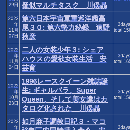
疑似マルチタスク 川俣晶
29日
第六日本宇宙軍重巡洋艦高
2022
年
3day
尾３０: 第六勢力秘録 遠野
11月
total
15
秋彦
07日
二人の女装少年３: シェア
2022
年
3day
ハウスの愛欲女装生活 安
11月
total
16
芸育
04日
1996レースクイーン雑誌誕
2022
生: ギャルパラ、Super
年
3day
10月
total
15
Queen、そして美女達はカ
23日
タログ化された 川俣晶
如月麻子調教日記３・マコ
2022
年
3day