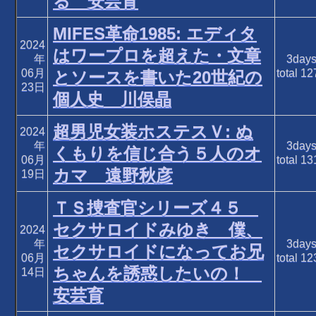
る 安芸育
MIFES革命1985: エディタ
2024
はワープロを超えた・文章
年
3day
06月
total
12
とソースを書いた20世紀の
23日
個人史 川俣晶
超男児女装ホステスＶ: ぬ
2024
年
3day
くもりを信じ合う５人のオ
06月
total
13
カマ 遠野秋彦
19日
ＴＳ捜査官シリーズ４５
セクサロイドみゆき 僕、
2024
年
3day
セクサロイドになってお兄
06月
total
12
ちゃんを誘惑したいの！
14日
安芸育