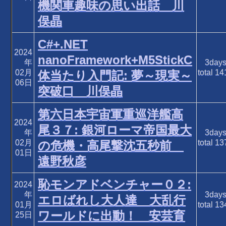
機関車趣味の思い出話 川
俣晶
C#+.NET
2024
nanoFramework+M5StickC
年
3day
02月
total
14
体当たり入門記: 夢～現実～
06日
突破口 川俣晶
第六日本宇宙軍重巡洋艦高
2024
尾３７: 銀河ローマ帝国最大
年
3day
02月
total
13
の危機・高尾撃沈五秒前
01日
遠野秋彦
恥モンアドベンチャー０２:
2024
年
3day
エロばれし大人達 大乱行
01月
total
13
ワールドに出動！ 安芸育
25日