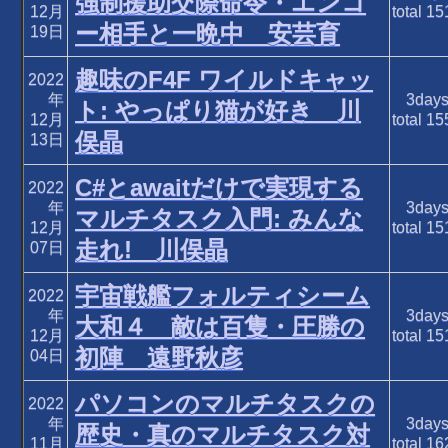
強制援助交際命令・エンコ
12月
total
15
ー相手と一晩中 安芸育
19日
趣味のF4F ワイルドキャッ
2022
年
3day
ト: やっぱり猫が好き 川
12月
total
15
俣晶
13日
C#とawaitだけで実現する
2022
年
3day
マルチタスク入門: みんな
12月
total
15
走れ! 川俣晶
07日
宇宙戦艦フォルティシーム
2022
年
3day
大和４ 敵は百隻・圧勝の
12月
total
15
初陣 遠野秋彦
04日
パソコンのマルチタスクの
2022
年
3day
歴史・真のマルチタスク対
11月
total
16