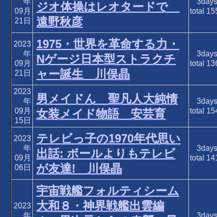
年
3day
ジオ体操はレオタードで
09月
total
15
遠野秋彦
21日
1975・世界を革命する力・
2023
年
3day
Nゲージ日本型ストラクチ
09月
total
13
ャー誕生 川俣晶
21日
2023
男メイドん 聖凡人大純情
年
3day
09月
total
15
女装メイド物語 安芸育
15日
テレビっ子の1970年代思い
2023
年
3day
出話: ボールよりもテレビ
09月
total
14
が友達! 川俣晶
06日
宇宙戦艦フォルティシーム
大和８・神界戦艦出雲編
2023
年
3day