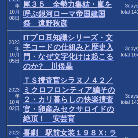
尾３５ 全勢力集結・嵐を
年
3day
10月
total
14
呼ぶ銀河ローマ帝国建国
08日
祭 遠野秋彦
ITプロ豆知識シリーズ・文
2023
字コードの仕組みと歴史入
年
3day
10月
total
16
門・なぜ文字化けは起こる
05日
のか? 川俣晶
ＴＳ捜査官シラヌノ４２／
ミクロフロンティア編その
2023
年
3day
２・カリ暮らしの快楽捜査
10月
total
14
官・卵産みセクサロイドの
02日
絶頂！ 安芸育
喜劇 駅前女装１９８Ｘ: ラ
2023