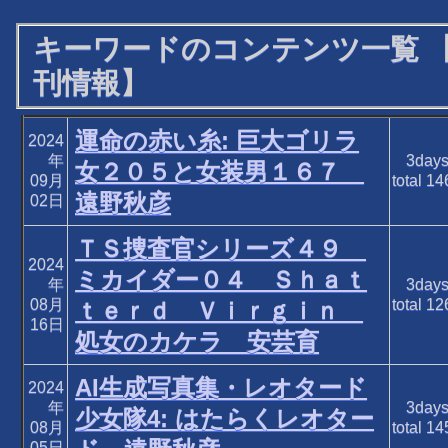
キーワードのコンテンツ一覧 
刊情報】
運命の赤い糸: 巨大ゴリラ
2024
年
3day
女２０５と女装男１６７
09月
total
14
遠野秋彦
02日
ＴＳ捜査官シリーズ４９
2024
ミカイダー０４ Ｓｈａｔ
年
3day
08月
total
12
ｔｅｒｄ Ｖｉｒｇｉｎ
16日
処女のカケラ 安芸育
AI生成写真集・レオタード
2024
年
3day
少女隊4: はたらくレオター
08月
total
14
05日