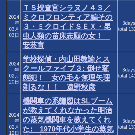
ＴＳ捜査官シラヌノ４３／
ミクロフロンティア編その
2024
年
3day
３・ミクロイドＳＥＸ・昆
03月
total
13
虫人類の苗床志願の女！
03日
安芸育
学校探偵・内山田教諭とス
2024
クールファイブ３: 倒せ変
年
3day
02月
total
14
態犯！ 女の毛を無理矢理
20日
剃るな！！ 遠野秋彦
機関車の系譜図はSLブーム
が教えてくれなかった明治
2024
の蒸気機関車を教えてくれ
年
3day
02月
total
13
た: 1970年代小学生の蒸気
12日