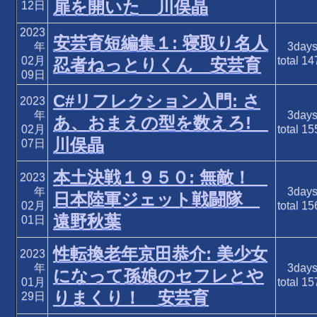
扉を開いた 川俣晶
12日
2023
安芸育短編集１: 寝取り名人
年
3day
02月
total
14
忍者ねっとりくん 安芸育
09日
C#リフレクション入門: さ
2023
年
3day
あ、おまえの型を数えろ!
02月
total
15
川俣晶
07日
本土決戦１９５０: 無敵！
2023
年
3day
日本陸軍ジェット戦闘隊
02月
total
15
遠野秋葉
01日
性転換老年京田恭介: 美少女
2023
年
3day
になって孫娘のセフレとや
01月
total
15
りまくり！ 安芸育
29日