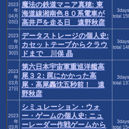
魔法の鉄道マニア真穂: 東
2023
年
3day
海道線湘南色８０系電車が
04月
total
15
高井戸を走る日 遠野秋彦
03日
データストレージの個人史:
2023
年
3day
カセットテープからクラウ
03月
total
14
ドまで 川俣 晶
30日
第六日本宇宙軍重巡洋艦高
2023
尾３２: 罠にかかった高
年
3day
03月
total
13
尾・高尾轟沈五秒前！ 遠
27日
野秋彦
シミュレーション・ウォ
ー・ゲームの個人史: ニュ
2023
年
3day
ーレーダー作戦ゲームから
03月
total
15