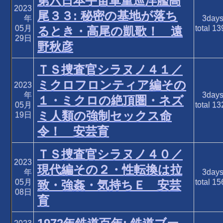
第六日本宇宙軍重巡洋艦高
2023
尾３３: 秘密の基地が落ち
年
3day
05月
total
13
るとき・高尾の凱歌！ 遠
29日
野秋彦
ＴＳ捜査官シラヌノ４１／
ミクロフロンティア編その
2023
年
3day
１・ミクロの絶頂圏・ネズ
05月
total
13
ミ人類の強制セックス命
19日
令！ 安芸育
ＴＳ捜査官シラヌノ４０／
2023
現代編その２・性転換は拉
年
3day
05月
total
15
致・強姦・気持ちＥ 安芸
08日
育