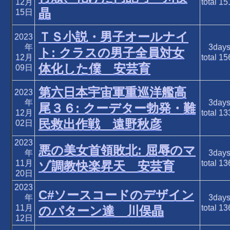
12月
total
15
晶
15日
ＴＳ小説・男子オールナイ
2023
年
3day
ト: クラスの男子全員対女
12月
total
15
体化した僕 安芸育
09日
第六日本宇宙軍重巡洋艦高
2023
年
3day
尾３６: クーデター勃発・難
12月
total
13
民救出作戦 遠野秋彦
02日
2023
悪の美女首領敗北: 屈辱のマ
年
3day
11月
total
13
ゾ調教快楽昇天 安芸育
20日
2023
C#ソースコードのデザイン
年
3day
11月
total
13
のパターン達 川俣晶
12日