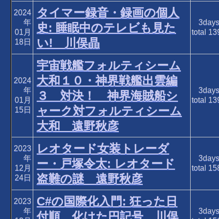
タイマー録音・録画の個人
2024
年
3day
史: 睡眠中のテレビも見た
01月
total
13
い! 川俣晶
18日
宇宙戦艦フォルティシーム
大和１０・神界戦艦出雲編
2024
年
3day
３ 対決！ 神界海賊船シ
01月
total
13
ャーク対フォルティシーム
15日
大和 遠野秋彦
レオタード女装トレーダ
2023
年
3day
ー・戸塚令太: レオタード
12月
total
15
盗難の謎 遠野秋彦
24日
C#の国際化入門: 狂った日
2023
年
3day
付順、化けた円記号 川俣