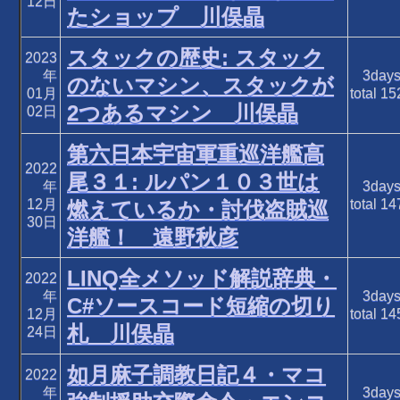
12日
たショップ 川俣晶
スタックの歴史: スタック
2023
年
3day
のないマシン、スタックが
01月
total
15
2つあるマシン 川俣晶
02日
第六日本宇宙軍重巡洋艦高
2022
尾３１: ルパン１０３世は
年
3day
12月
total
14
燃えているか・討伐盗賊巡
30日
洋艦！ 遠野秋彦
LINQ全メソッド解説辞典・
2022
年
3day
C#ソースコード短縮の切り
12月
total
14
札 川俣晶
24日
如月麻子調教日記４・マコ
2022
年
3day