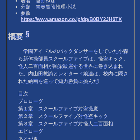
著者 遠野秋彦
分類 青春冒険推理小説
参照
https://www.amazon.co.jp/dp/B0BY2JH6TX
§
概要
学園アイドルのバックダンサーをしていた小森
ら新体操部員スクールファイブは、怪盗キック、
怪人二百面相が跳梁跋扈する世界に巻き込まれ
た。内山田教諭とレオタード娘達は、校内に隠さ
れた絵画を巡って知力勝負に挑んだ!
目次
プロローグ
第１章 スクールファイブ対盗撮魔
第２章 スクールファイブ対怪盗キック
第３章 スクールファイブ対怪人二百面相
エピローグ
あとがき