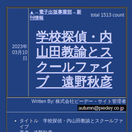
▲
→
電子出版事業部
→
新
total
1513
count
刊情報
学校探偵・内
2023年
山田教諭とス
03月10
日
クールファイ
ブ 遠野秋彦
Written By: 株式会社ピーデー・サイト管理者
タイトル 学校探偵・内山田教諭とスクールファ
イブ