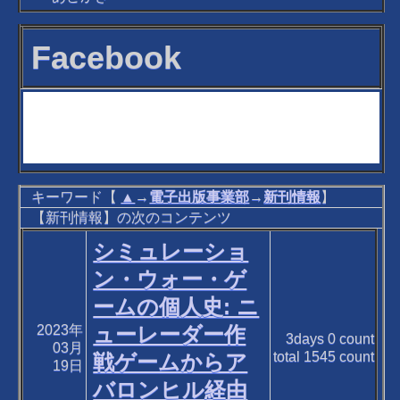
Facebook
キーワード【
▲
→
電子出版事業部
→
新刊情報
】
【新刊情報】の次のコンテンツ
シミュレーショ
ン・ウォー・ゲ
ームの個人史: ニ
2023年
ューレーダー作
3days
0
count
03月
total
1545
count
戦ゲームからア
19日
バロンヒル経由