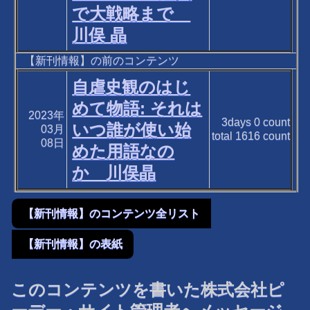
で大戦略まで
川俣 晶
【新刊情報】の前のコンテンツ
自虐史観のはじ
めて物語: それは
2023年
3days
0
count
いつ誰が使い始
03月
total
1616
count
08日
めた用語なの
か 川俣晶
【新刊情報】のコンテンツ全リスト
【新刊情報】の表紙
このコンテンツを書いた株式会社ピ