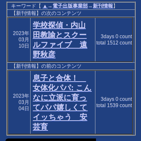
キーワード【
▲
→
電子出版事業部
→
新刊情報
】
【新刊情報】の次のコンテンツ
学校探偵・内山
2023年
田教諭とスクー
3days
0
count
03月
total
1512
count
ルファイブ 遠
10日
野秋彦
【新刊情報】の前のコンテンツ
息子と合体！
女体化パパ: こん
2023年
なに立派に育っ
3days
0
count
03月
total
1539
count
てパパ嬉しくて
04日
イッちゃう 安
芸育