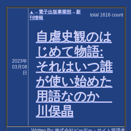
▲
→
電子出版事業部
→
新
total
1616
count
刊情報
自虐史観のは
じめて物語:
2023年
それはいつ誰
03月08
日
が使い始めた
用語なのか
川俣晶
Written By: 株式会社ピーデー・サイト管理者