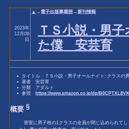
▲
→
電子出版事業部
→
新刊情報
ＴＳ小説・男子
2023年
12月09
日
た僕 安芸育
タイトル ＴＳ小説・男子オールナイト: クラスの
著者 安芸育
分類 アダルト
参照
https://www.amazon.co.jp/dp/B0CPTXL8V
§
概要
密室に男子校の1クラスの全員が閉じ込められてし