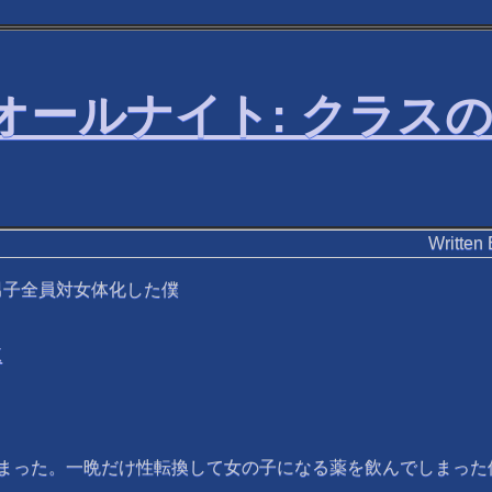
オールナイト: クラス
Writ
男子全員対女体化した僕
K
まった。一晩だけ性転換して女の子になる薬を飲んでしまった