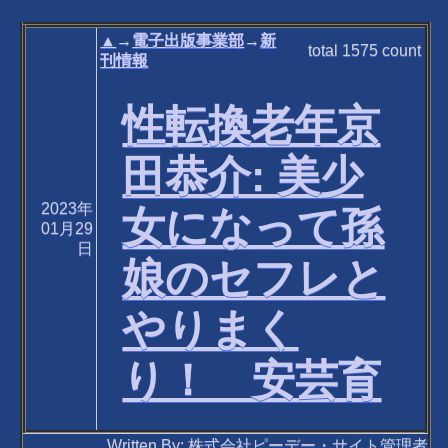
▲
→
電子出版事業部
→
新
total
1575
count
刊情報
性転換老年京
田恭介: 美少
2023年
女になって孫
01月29
日
娘のセフレと
やりまく
り！ 安芸育
Written By: 株式会社ピーデー・サイト管理者