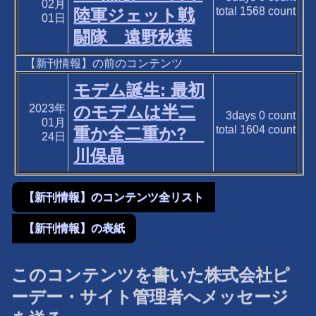
02月
total
1568
count
陸軍ジェット戦
01日
闘隊 遠野秋葉
【新刊情報】の前のコンテンツ
モデム誕生: 最初
2023年
のモデムは半二
3days
0
count
01月
total
1604
count
重か全二重か?
24日
川俣晶
【新刊情報】のコンテンツ全リスト
【新刊情報】の表紙
このコンテンツを書いた株式会社ピ
ーデー・サイト管理者へメッセージ