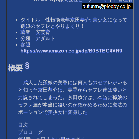
タイトル 性転換老年京田恭介: 美少女になって
孫娘のセフレとやりまくり！
著者 安芸育
分類 アダルト
参照
https://www.amazon.co.jp/dp/B0BTBC4VR9
§
概要
成人した孫娘の美香には何人ものセフレがいる
と知った京田恭介は、美香からセフレ達は凄いと
力説されてしまった。京田恭介は、本当に孫娘の
セフレ達が本当に凄いのか確かめるために魔法の
ポーションで美少女に変身した!
目次
プロローグ