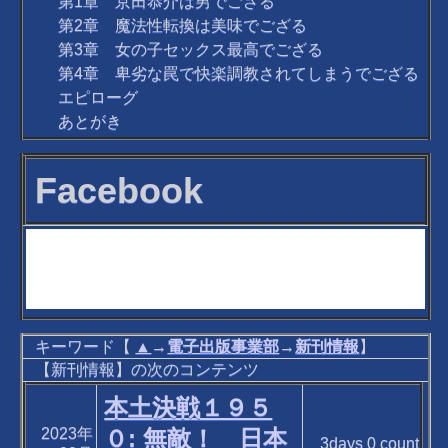
第1章 京田恭介は男でござる
第2章 魔法性転換は美味でござる
第3章 女の子セックス最高でござる
第4章 卑劣な罠で快楽調教されてしまうでござる
エピローグ
あとがき
Facebook
キーワード【
▲
→
電子出版事業部
→
新刊情報
】
【新刊情報】の次のコンテンツ
本土決戦１９５
2023年
０: 無敵！ 日本
3days
0
count