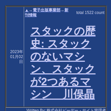
▲
→
電子出版事業部
→
新
total
1522
count
刊情報
スタックの歴
史: スタック
2023年
のないマシ
01月02
日
ン、スタック
が2つあるマ
シン 川俣晶
Written By: 株式会社ピーデー・サイト管理者