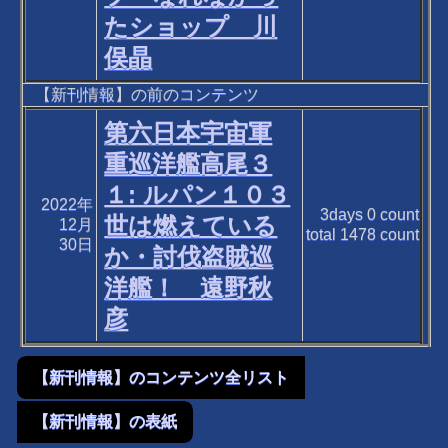
たショップ 川
俣晶
【新刊情報】の前のコンテンツ
第六日本宇宙軍
重巡洋艦高尾３
１: ルパン１０３
2022年
3days
0
count
世は燃えている
12月
total
1478
count
30日
か・討伐盗賊巡
洋艦！ 遠野秋
彦
【新刊情報】のコンテンツ全リスト
【新刊情報】の表紙