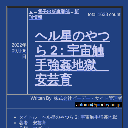
▲
→
電子出版事業部
→
新
total
1633
count
刊情報
ヘル星のやつ
2022年
ら２: 宇宙触
09月06
日
手強姦地獄
安芸育
Written By: 株式会社ピーデー・サイト管理者
タイトル ヘル星のやつら２: 宇宙触手強姦地獄
著者 安芸育