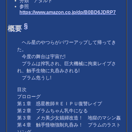
分類 アダルト
参照
https://www.amazon.co.jp/dp/B0BD6JDRP7
§
概要
ヘル星のやつらがパワーアップして帰ってき
た。
今度の舞台は宇宙だ!
プラムは搾乳され、巨大機械に拘束レイプさ
れ、触手生物に丸呑みされる!
プラム危うし!
目次
プロローグ
第１章 惑星教師ＲＥＩＰＵ復讐レイプ
第２章 プラムちゃん乳牛になる
第３章 メカ美少女娼婦改造！ 地獄のマシン姦
第４章 触手怪物強制丸呑み！ プラムのラスト
ソング