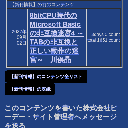
【新刊情報】の前のコンテンツ
8bitCPU時代の
Microsoft Basic
2022年
の非互換迷宮4 ～
3days
0
count
09月
total
1651
count
TABの非互換と
02日
正しい動作の迷
宮～ 川俣晶
【新刊情報】のコンテンツ全リスト
【新刊情報】の表紙
このコンテンツを書いた株式会社ピ
ーデー・サイト管理者へメッセージ
を送る