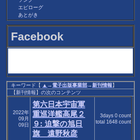
エピローグ
あとがき
Facebook
キーワード【
▲
→
電子出版事業部
→
新刊情報
】
【新刊情報】の次のコンテンツ
第六日本宇宙軍
2022年
重巡洋艦高尾２
3days
0
count
09月
total
1648
count
９: 迫撃の旭日
09日
旗 遠野秋彦