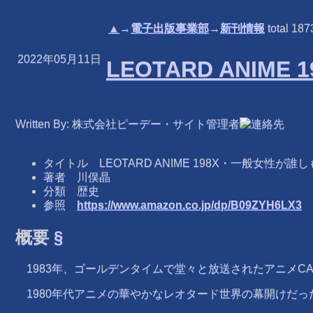
▲
→
電子出版事業部
→
新刊情報
total
187
2022年05月11日
LEOTARD ANI
Written By: 株式会社ピーデー・サイト管理者
タイトル LEOTARD ANIME 198X・一般女性が
著者 川俣晶
分類 歴史
参照
https://www.amazon.co.jp/dp/B09ZYH6LX3
概要
§
1983年、ゴールデンタイムで堂々と放送されたアニメCA
1980年代アニメの華やかなレオタード世界の幕開けだっ