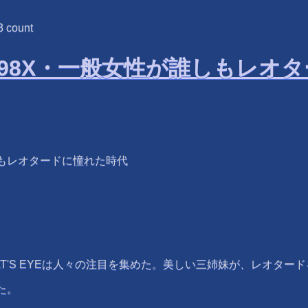
3
count
ME 198X・一般女性が誰しも
誰しもレオタードに憧れた時代
T'S EYEは人々の注目を集めた。美しい三姉妹が、レオター
た。