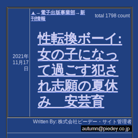
▲
→
電子出版事業部
→
新
total
1798
count
刊情報
性転換ボーイ:
女の子になっ
2021年
11月17
て過ごす犯さ
日
れ志願の夏休
み 安芸育
Written By: 株式会社ピーデー・サイト管理者