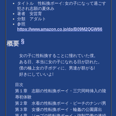
タイトル 性転換ボーイ: 女の子になって過ごす
犯され志願の夏休み
著者 安芸育
分類 アダルト
参照
https://www.amazon.co.jp/dp/B09M2QGW66
§
概要
女の子に性転換することに憧れていた僕。
ある日、本当に女の子になれる日が訪れた。
僕の極上女の子ボディに、男達が群がる!
好きにしていいよ!
目次
第１章 志願の性転換ボーイ・三穴同時挿入の陵
辱初体験
第２章 水着の性転換ボーイ・ビーチのナンパ男
第３章 女優の性転換ボーイ・輪姦の公園露出
第４章 ソープの性転換ボーイ・強制労働の連続