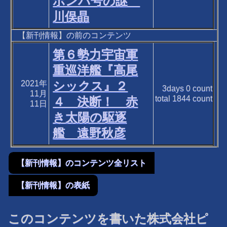
ポンパ号の謎
川俣晶
【新刊情報】の前のコンテンツ
第６勢力宇宙軍
重巡洋艦『高尾
2021年
シックス』２
3days
0
count
11月
total
1844
count
４ 決断！ 赤
11日
き太陽の駆逐
艦 遠野秋彦
【新刊情報】のコンテンツ全リスト
【新刊情報】の表紙
このコンテンツを書いた株式会社ピ