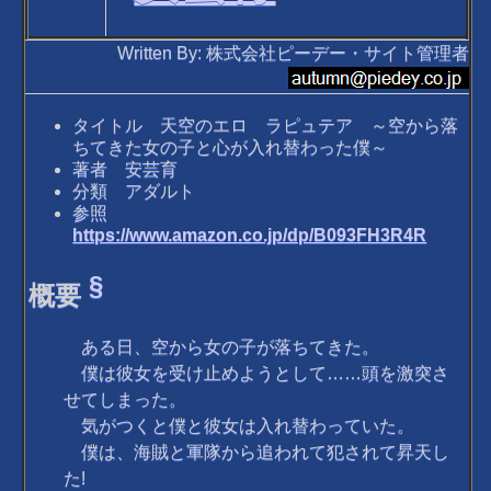
Written By: 株式会社ピーデー・サイト管理者
タイトル 天空のエロ ラピュテア ～空から落
ちてきた女の子と心が入れ替わった僕～
著者 安芸育
分類 アダルト
参照
https://www.amazon.co.jp/dp/B093FH3R4R
§
概要
ある日、空から女の子が落ちてきた。
僕は彼女を受け止めようとして……頭を激突さ
せてしまった。
気がつくと僕と彼女は入れ替わっていた。
僕は、海賊と軍隊から追われて犯されて昇天し
た!