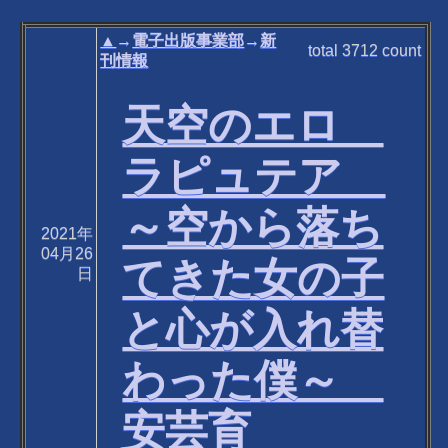
▲
→
電子出版事業部
→
新
total
3712
count
刊情報
天空のエロ
ラピュテア
～空から落ち
2021年
04月26
てきた女の子
日
と心が入れ替
わった僕～
安芸育