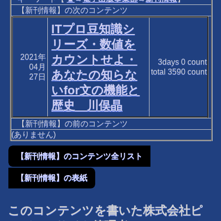
【新刊情報】の次のコンテンツ
ITプロ豆知識シ
リーズ・数値を
2021年
カウントせよ・
3days
0
count
04月
total
3590
count
あなたの知らな
27日
いfor文の機能と
歴史 川俣晶
【新刊情報】の前のコンテンツ
(ありません)
【新刊情報】のコンテンツ全リスト
【新刊情報】の表紙
このコンテンツを書いた株式会社ピ