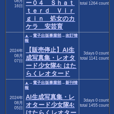
08月
ー０４ Ｓｈａｔ
total
1264
count
16日
ｔｅｒｄ Ｖｉｒ
ｇｉｎ 処女のカ
ケラ 安芸育
▲
→
電子出版事業部
→
改訂情
報
【販売停止】AI生
2024年
3days
0
count
08月
成写真集・レオタ
total
1141
count
07日
ード少女隊4: はた
らくレオタード
▲
→
電子出版事業部
→
新刊情
報
AI生成写真集・レ
2024年
3days
0
count
08月
オタード少女隊4:
total
1455
count
05日
はたらくレオター