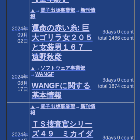
▲
→
電子出版事業部
→
新刊情
報
運命の赤い糸: 巨
2024年
3days
0
count
09月
大ゴリラ女２０５
total
1466
count
02日
と女装男１６７
遠野秋彦
▲
→
ソフトウェア事業部
→
WANGF
2024年
3days
0
count
08月
WANGFに関する
total
1674
count
17日
基本情報
▲
→
電子出版事業部
→
新刊情
報
ＴＳ捜査官シリー
ズ４９ ミカイダ
2024年
3days
0
count