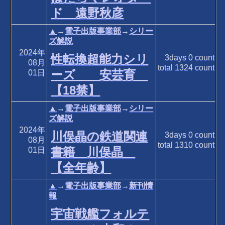
ド 遠野秋彦
▲
→
電子出版事業部
→
シリー
ズ解説
2024年
性転換超能力シリ
3days
0
count
08月
total
1324
count
ーズ 安芸育
01日
【18禁】
▲
→
電子出版事業部
→
シリー
ズ解説
2024年
川俣晶の鉄道関連
3days
0
count
08月
total
1310
count
書籍 川俣晶
01日
【全年齢】
▲
→
電子出版事業部
→
新刊情
報
宇宙戦艦フォルテ