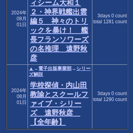
ィシーム大和１
２・神界戦艦出雲
2024年
3days
0
count
08月
編５ 神々のトリ
total
1281
count
01日
ックを暴け！ 艦
長フランソワーズ
の名推理 遠野秋
彦
▲
→
電子出版事業部
→
シリー
ズ解説
学校探偵・内山田
2024年
教諭とスクールフ
3days
0
count
08月
total
1290
count
ァイブ・シリー
01日
ズ 遠野秋彦
【全年齢】