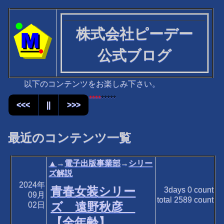
株式会社ピーデー
公式ブログ
以下のコンテンツをお楽しみ下さい。
****
*****
<<<
||
>>>
最近のコンテンツ一覧
▲
→
電子出版事業部
→
シリー
ズ解説
2024年
青春女装シリー
3days
0
count
09月
total
2589
count
ズ 遠野秋彦
02日
【全年齢】