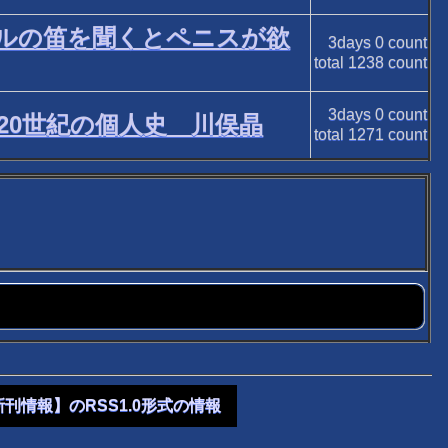
ルの笛を聞くとペニスが欲
3days
0
count
total
1238
count
3days
0
count
た20世紀の個人史 川俣晶
total
1271
count
新刊情報】のRSS1.0形式の情報