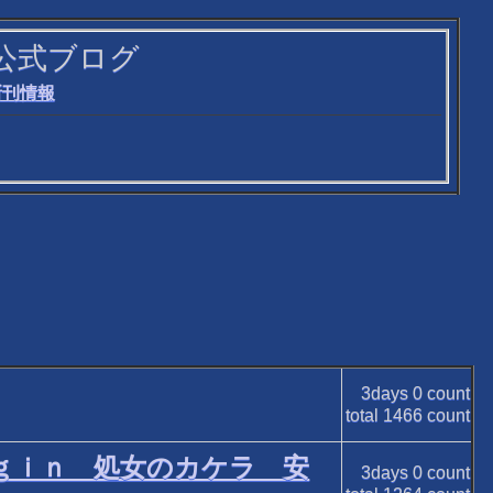
公式ブログ
新刊情報
3days
0
count
total
1466
count
ｇｉｎ 処女のカケラ 安
3days
0
count