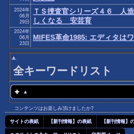
2024年
ＴＳ捜査官シリーズ４６ 人
06月
しくなる 安芸育
29日
2024年
MIFES革命1985: エデ
06月
23日
▲
全キーワードリスト
▲
click to expand contents
コンテンツはお楽しみ頂けましたか?
サイトの表紙
【新刊情報】の表紙
【新刊情報】