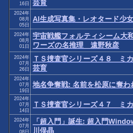
芸育
16日
2024年
AI生成写真集・レオタード少女
08月
05日
2024年
宇宙戦艦フォルティシーム大
08月
ワーズの名推理 遠野秋彦
01日
2024年
ＴＳ捜査官シリーズ４８ ミ
07月
芸育
26日
2024年
地名争奪戦: 名前を松原に奪
07月
19日
2024年
ＴＳ捜査官シリーズ４７ ミ
07月
14日
2024年
「超入門」誕生: 超入門Wi
07月
川俣晶
08日