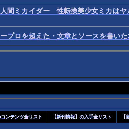
造人間ミカイダー 性転換美少女ミカはヤ
ィタはワープロを超えた・文章とソースを書い
のコンテンツ全リスト
【新刊情報】の入手全リスト
【