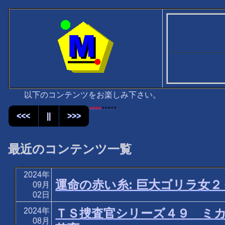
以下のコンテンツをお楽しみ下さい。
****
*****
<<<
||
>>>
最近のコンテンツ一覧
2024年
運命の赤い糸: 巨大ゴリラ女
09月
02日
2024年
ＴＳ捜査官シリーズ４９ ミ
08月