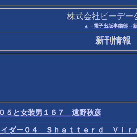
株式会社ピーデー
▲
→
電子出版事業部
→
新刊情報
２０５と女装男１６７ 遠野秋彦
カイダー０４ Ｓｈａｔｔｅｒｄ Ｖｉｒ