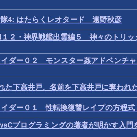
隊4: はたらくレオタード 遠野秋彦
和１２・神界戦艦出雲編５ 神々のトリッ
カイダー０２ モンスター姦アドベンチャ
われた下高井戸、名前を下高井戸に奪われ
カイダー０１ 性転換復讐レイプの方程式
ndowsCプログラミングの著者が明かす