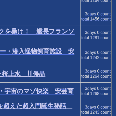
total
1264
count
3days
0
count
total
1456
count
クを暴け！ 艦長フランソ
3days
0
count
total
1281
count
ー・潜入怪物飼育施設 安
3days
0
count
total
1242
count
3days
0
count
た桜上水 川俣晶
total
1264
count
3days
0
count
・宇宙のマゾ快楽 安芸育
total
1268
count
入門を超えた超入門誕生秘話
3days
0
count
total
1243
count