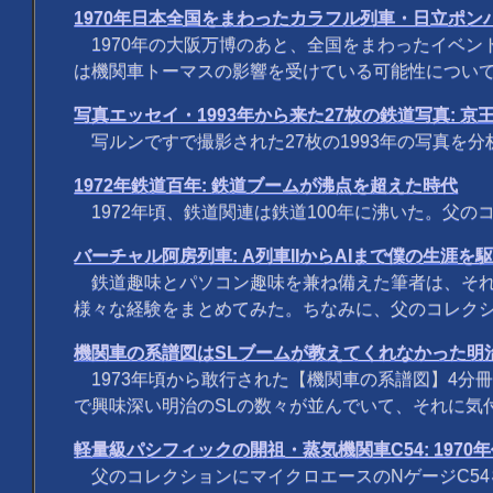
1970年日本全国をまわったカラフル列車・日立ポン
1970年の大阪万博のあと、全国をまわったイベン
は機関車トーマスの影響を受けている可能性について
写真エッセイ・1993年から来た27枚の鉄道写真: 京王500
写ルンですで撮影された27枚の1993年の写真を
1972年鉄道百年: 鉄道ブームが沸点を超えた時代
1972年頃、鉄道関連は鉄道100年に沸いた。父
バーチャル阿房列車: A列車IIからAIまで僕の生涯
鉄道趣味とパソコン趣味を兼ね備えた筆者は、それ
様々な経験をまとめてみた。ちなみに、父のコレク
機関車の系譜図はSLブームが教えてくれなかった明治
1973年頃から敢行された【機関車の系譜図】4分冊
で興味深い明治のSLの数々が並んでいて、それに気
軽量級パシフィックの開祖・蒸気機関車C54: 197
父のコレクションにマイクロエースのNゲージC54