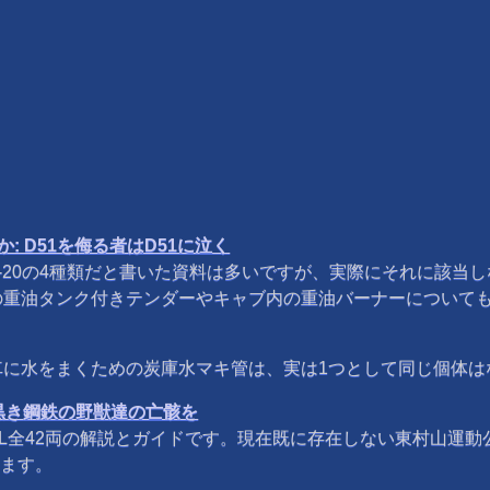
何か: D51を侮る者はD51に泣く
8-20B,10-20の4種類だと書いた資料は多いですが、実際にそ
の重油タンク付きテンダーやキャブ内の重油バーナーについて
に水をまくための炭庫水マキ管は、実は1つとして同じ個体は
黒き鋼鉄の野獣達の亡骸を
全42両の解説とガイドです。現在既に存在しない東村山運動公園
します。