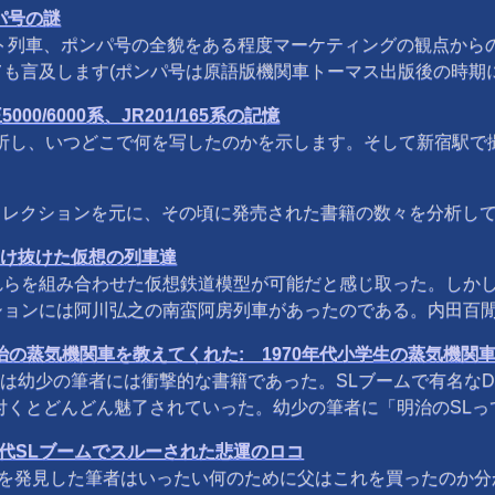
パ号の謎
ト列車、ポンパ号の全貌をある程度マーケティングの観点から
も言及します(ポンパ号は原語版機関車トーマス出版後の時期に
0/6000系、JR201/165系の記憶
分析し、いつどこで何を写したのかを示します。そして新宿駅で
のコレクションを元に、その頃に発売された書籍の数々を分析し
を駆け抜けた仮想の列車達
らを組み合わせた仮想鉄道模型が可能だと感じ取った。しかし
ションには阿川弘之の南蛮阿房列車があったのである。内田百
の蒸気機関車を教えてくれた: 1970年代小学生の蒸気機関
は幼少の筆者には衝撃的な書籍であった。SLブームで有名なD
付くとどんどん魅了されていった。幼少の筆者に「明治のSLっ
0年代SLブームでスルーされた悲運のロコ
を発見した筆者はいったい何のために父はこれを買ったのか分