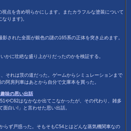
の視点を含め明らかにします。またカラフルな塗装について
なります)。
撮影された全面が銀色の謎の165系の正体を突き止めます。
ていかに壮絶な盛り上がりだったのかを検証する。
、それは茨の道だった。ゲームからシミュレーションまで
閒の阿房列車はあとから自分で文庫本を買った。
車趣味の思い出話
51やC62はなかなか出てこなかったが、その代わり、雑多
て面白い!」と言わせた思い出話。
からず戸惑った。そもそもC54とはどんな蒸気機関車なの