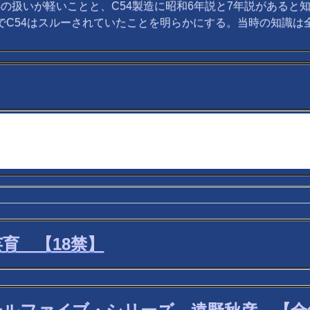
の扱いが軽いことと、C54製造に昭和6年説と7年説があると
ムでC54はスルーされていたことを明らかにする。当時の知識は
育 【18禁】