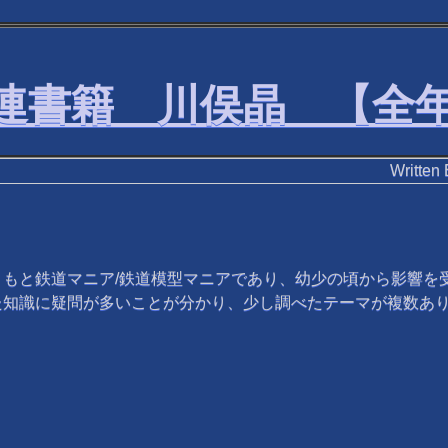
連書籍 川俣晶 【全
Writ
もと鉄道マニア/鉄道模型マニアであり、幼少の頃から影響を
た知識に疑問が多いことが分かり、少し調べたテーマが複数あ