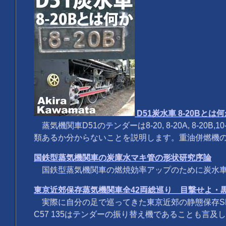
D51炭水車 8-20Bとは
蒸気機関車D51のテンダーは8-20, 8-20A, 
類あるか分からないことを説明します。重油併燃機
国鉄型蒸気機関車の炭庫水マキ管の形状研究序論
国鉄型蒸気機関車の燃焼効率アップのために炭水車
東京近郊保存蒸気機関車全42両総巡り 目撃せよ・
実際に自分の足で巡ってきた東京近郊の静態保存SL
C57 135はテンダーの振り替え機であることも言及