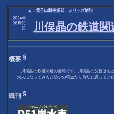
▲
→
電子出版事業部
→
シリーズ解説
2024年
川俣晶の鉄道関
08月01
日
§
概要
川俣晶の鉄道関連の書籍です。川俣晶の父親はもと
大人になってみると幼少の頃当たり前だと思ってい
§
既刊