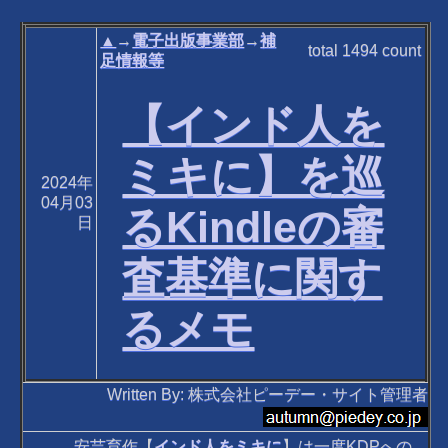
▲
→
電子出版事業部
→
補
total
1494
count
足情報等
【インド人を
ミキに】を巡
2024年
04月03
るKindleの審
日
査基準に関す
るメモ
Written By: 株式会社ピーデー・サイト管理者
安芸育作【
インド人をミキに
】は一度KDPへの