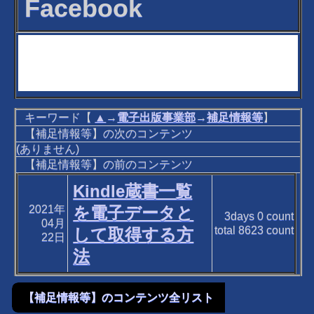
Facebook
キーワード【
▲
→
電子出版事業部
→
補足情報等
】
【補足情報等】の次のコンテンツ
(ありません)
【補足情報等】の前のコンテンツ
Kindle蔵書一覧
2021年
を電子データと
3days
0
count
04月
total
8623
count
して取得する方
22日
法
【補足情報等】のコンテンツ全リスト