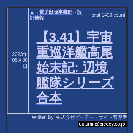
▲
→
電子出版事業部
→
改
total
1409
count
訂情報
【3.41】宇宙
重巡洋艦高尾
2023年
05月30
始末記: 辺境
日
艦隊シリーズ
合本
Written By: 株式会社ピーデー・サイト管理者