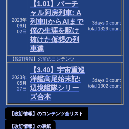
【1.01】バーチ
ャル阿房列車: A
2023年
列車IIからAIまで
3days
0
count
06月
total
1329
count
僕の生涯を駆け
02日
抜けた仮想の列
車達
【改訂情報】の前のコンテンツ
【3.40】宇宙重巡
2023年
洋艦高尾始末記:
3days
0
count
05月
total
1302
count
辺境艦隊シリー
27日
ズ合本
【改訂情報】のコンテンツ全リスト
【改訂情報】の表紙