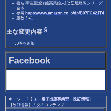
書名 宇宙重巡洋艦高尾始末記: 辺境艦隊シリーズ
合本
参照
https://www.amazon.co.jp/dp/B07FC421T4
版数 3.41
§
主な変更内容
33巻を追加
Facebook
キーワード【
▲
→
電子出版事業部
→
改訂情報
】
【改訂情報】の次のコンテンツ