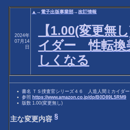
▲
→
電子出版事業部
→
改訂情報
【1.00(変更
2024年
イダー 性転換
07月14
日
しくなる
書名 ＴＳ捜査官シリーズ４６ 人造人間ミカイダ
参照
https://www.amazon.co.jp/dp/B0D89L5RM9
版数 1.00(変更無し)
§
主な変更内容