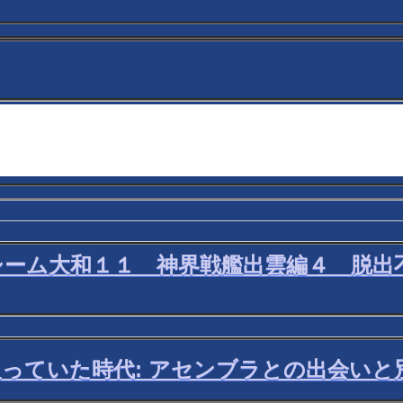
ィシーム大和１１ 神界戦艦出雲編４ 脱
Sに入っていた時代: アセンブラとの出会い