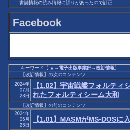
書誌情報の読み情報に誤りがあったので訂正
Facebook
キーワード【
▲
→
電子出版事業部
→
改訂情報
】
【改訂情報】の次のコンテンツ
2024年
【1.02】宇宙戦艦フォルテ
07月
れたフォルティシーム大和
28日
【改訂情報】の前のコンテンツ
2024年
【1.01】MASMがMS-DO
06月
26日