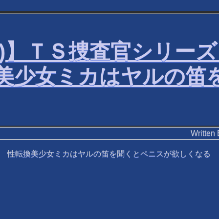
無し)】ＴＳ捜査官シリ
美少女ミカはヤルの笛
Writ
ー 性転換美少女ミカはヤルの笛を聞くとペニスが欲しくなる