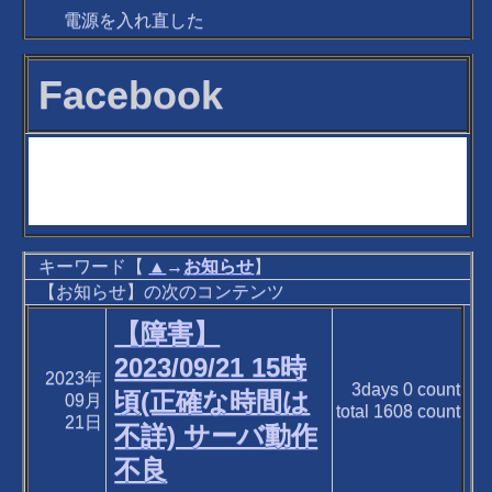
電源を入れ直した
Facebook
キーワード【
▲
→
お知らせ
】
【お知らせ】の次のコンテンツ
【障害】
2023/09/21 15時
2023年
3days
0
count
頃(正確な時間は
09月
total
1608
count
21日
不詳) サーバ動作
不良