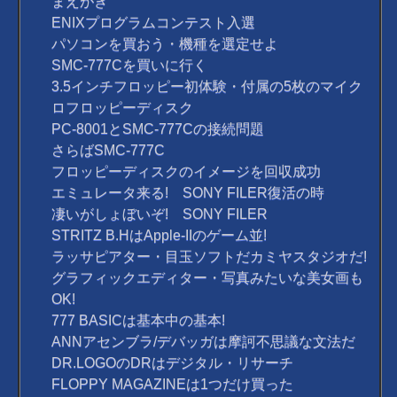
まえがき
ENIXプログラムコンテスト入選
パソコンを買おう・機種を選定せよ
SMC-777Cを買いに行く
3.5インチフロッピー初体験・付属の5枚のマイク
ロフロッピーディスク
PC-8001とSMC-777Cの接続問題
さらばSMC-777C
フロッピーディスクのイメージを回収成功
エミュレータ来る! SONY FILER復活の時
凄いがしょぼいぞ! SONY FILER
STRITZ B.HはApple-IIのゲーム並!
ラッサピアター・目玉ソフトだカミヤスタジオだ!
グラフィックエディター・写真みたいな美女画も
OK!
777 BASICは基本中の基本!
ANNアセンブラ/デバッガは摩訶不思議な文法だ
DR.LOGOのDRはデジタル・リサーチ
FLOPPY MAGAZINEは1つだけ買った