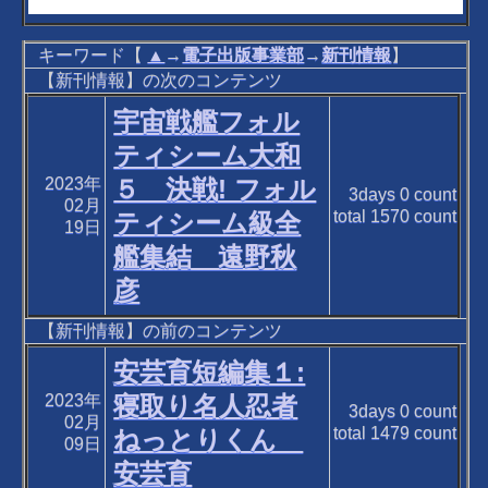
キーワード【
▲
→
電子出版事業部
→
新刊情報
】
【新刊情報】の次のコンテンツ
宇宙戦艦フォル
ティシーム大和
2023年
５ 決戦! フォル
3days
0
count
02月
total
1570
count
ティシーム級全
19日
艦集結 遠野秋
彦
【新刊情報】の前のコンテンツ
安芸育短編集１:
2023年
寝取り名人忍者
3days
0
count
02月
total
1479
count
ねっとりくん
09日
安芸育