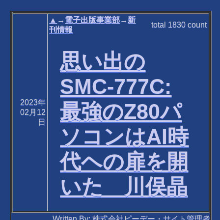
▲
→
電子出版事業部
→
新
total
1830
count
刊情報
思い出の
SMC-777C:
2023年
最強のZ80パ
02月12
日
ソコンはAI時
代ヘの扉を開
いた 川俣晶
Written By: 株式会社ピーデー・サイト管理者