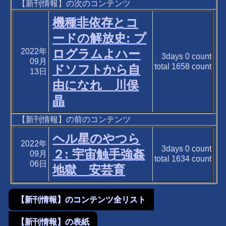
【新刊情報】の次のコンテンツ
機種非依存とコ
ードの解放史: プ
2022年
ログラムよハー
3days
0
count
09月
total
1658
count
ドソフトから自
13日
由になれ 川俣
晶
【新刊情報】の前のコンテンツ
ヘル星のやつら
2022年
3days
0
count
２: 宇宙触手強姦
09月
total
1634
count
06日
地獄 安芸育
【新刊情報】のコンテンツ全リスト
【新刊情報】の表紙