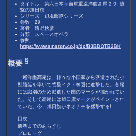
タイトル 第六日本宇宙軍重巡洋艦高尾２９: 迫
撃の旭日旗
シリーズ 辺境艦隊シリーズ
巻数 29
著者 遠野秋彦
分類 スペースオペラ
参照
https://www.amazon.co.jp/dp/B0BDQTB2BK
§
概要
巡洋艦高尾は、様々な小国家から派遣された小
型艦艇を率いて惑星イクト奪還に進撃した。各艦
には識別のため派遣した国のマークが描かれてい
た。そして高尾には旭日旗マークがペイントされ
ていた。今、旭日旗がネオナチを猛撃する!
目次
前巻までのあらすじ
プロローグ