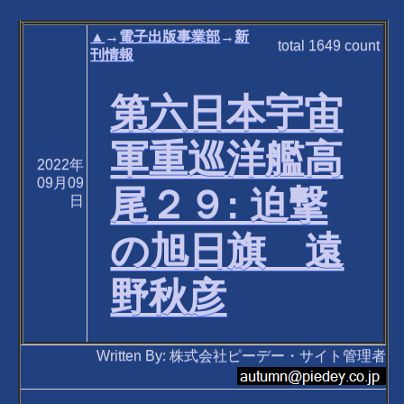
▲
→
電子出版事業部
→
新
total
1649
count
刊情報
第六日本宇宙
軍重巡洋艦高
2022年
09月09
尾２９: 迫撃
日
の旭日旗 遠
野秋彦
Written By: 株式会社ピーデー・サイト管理者