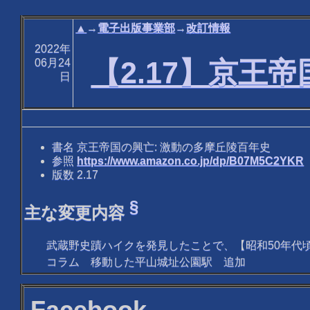
▲
→
電子出版事業部
→
改訂情報
2022年
【2.17】京王
06月24
日
書名 京王帝国の興亡: 激動の多摩丘陵百年史
参照
https://www.amazon.co.jp/dp/B07M5C2YKR
版数 2.17
§
主な変更内容
武蔵野史蹟ハイクを発見したことで、【昭和50年代
コラム 移動した平山城址公園駅 追加
Facebook