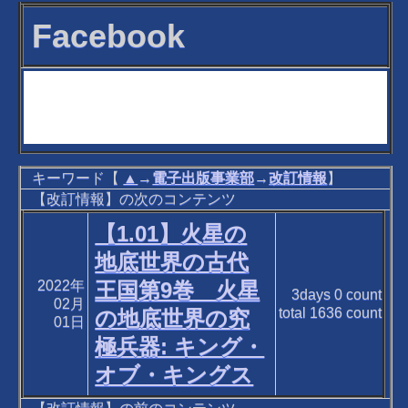
Facebook
キーワード【
▲
→
電子出版事業部
→
改訂情報
】
【改訂情報】の次のコンテンツ
【1.01】火星の
地底世界の古代
2022年
王国第9巻 火星
3days
0
count
02月
total
1636
count
の地底世界の究
01日
極兵器: キング・
オブ・キングス