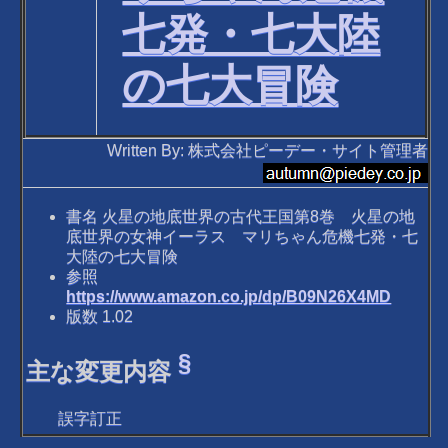
七発・七大陸
の七大冒険
Written By: 株式会社ピーデー・サイト管理者
書名 火星の地底世界の古代王国第8巻 火星の地
底世界の女神イーラス マリちゃん危機七発・七
大陸の七大冒険
参照
https://www.amazon.co.jp/dp/B09N26X4MD
版数 1.02
§
主な変更内容
誤字訂正