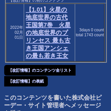
【改訂情報】の前のコンテンツ
【1.01】火星の
地底世界の古代
王国第7巻 火星
2022年
3days
0
count
の地底世界のプ
02月
total
1743
count
01日
リンセス 最も古
き王国アンシェ
の最も若き王女
【改訂情報】のコンテンツ全リスト
【改訂情報】の表紙
このコンテンツを書いた株式会社ピ
ーデー・サイト管理者へメッセージ