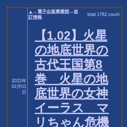
▲
→
電子出版事業部
→
改
total
1762
count
訂情報
【1.02】火星
の地底世界の
古代王国第8
巻 火星の地
2022年
02月01
底世界の女神
日
イーラス マ
リちゃん危機