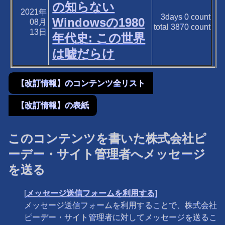
の知らない
2021年
3days
0
count
Windowsの1980
08月
total
3870
count
13日
年代史: この世界
は嘘だらけ
【改訂情報】のコンテンツ全リスト
【改訂情報】の表紙
このコンテンツを書いた株式会社ピ
ーデー・サイト管理者へメッセージ
を送る
[
メッセージ送信フォームを利用する]
メッセージ送信フォームを利用することで、株式会社
ピーデー・サイト管理者に対してメッセージを送るこ