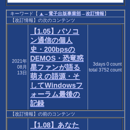
キーワード【
▲
→
電子出版事業部
→
改訂情報
】
【改訂情報】の次のコンテンツ
【1.05】パソコ
ン通信の個人
史・200bpsの
DEMOS・恐竜惑
2021年
3days
0
count
星ファンが語る
08月
total
3752
count
13日
萌えの語源・そ
してWindowsフ
ォーラム最後の
記録
【改訂情報】の前のコンテンツ
【1.08】あなた