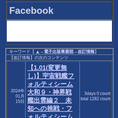
Facebook
キーワード【
▲
→
電子出版事業部
→
改訂情報
】
【改訂情報】の次のコンテンツ
【1.01(変更無
し)】宇宙戦艦フ
ォルティシーム
2024年
大和９・神界戦
3days
0
count
01月
total
1282
count
艦出雲編２ 未
15日
知への挑戦・フ
ォルティシーム