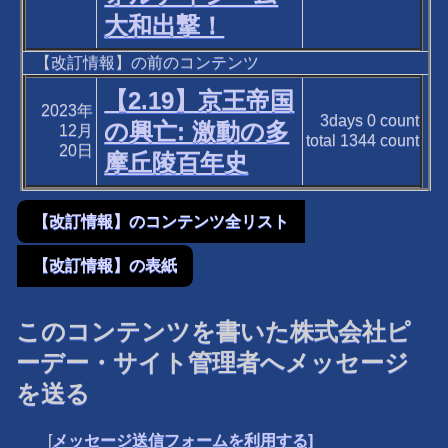
大和出撃！
【改訂情報】の前のコンテンツ
【2.19】京王帝国
2023年
3days
0
count
の興亡: 激動の多
12月
total
1344
count
20日
摩丘陵百年史
【改訂情報】のコンテンツ全リスト
【改訂情報】の表紙
このコンテンツを書いた株式会社ピ
ーデー・サイト管理者へメッセージ
を送る
[
メッセージ送信フォームを利用する]