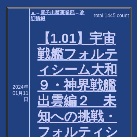
▲
→
電子出版事業部
→
改
total
1445
count
訂情報
【1.01】宇宙
戦艦フォルテ
ィシーム大和
９・神界戦艦
2024年
01月11
出雲編２ 未
日
知への挑戦・
フォルティシ