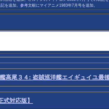
Iの表記を追加。参考文献にマイアニメ1983年7月号を追加。
洋艦高尾３４: 盗賊巡洋艦エイギュイユ最
2正式対応版】