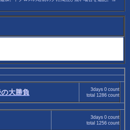
3days
0
count
後の大勝負
total
1286
count
3days
0
count
total
1256
count