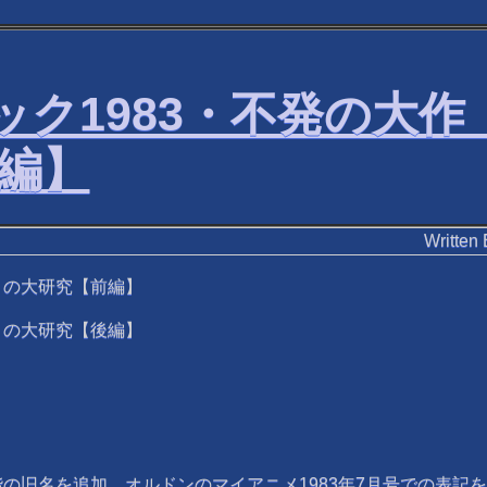
バック1983・不発の大
後編】
Writ
】の大研究【前編】
】の大研究【後編】
の旧名を追加。オルドンのマイアニメ1983年7月号での表記