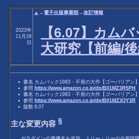
▲
→
電子出版事業部
→
改訂情報
【6.07】カム
2023年
11月28
日
大研究【前編/
書名 カムバック1983・不発の大作【ゴーバリアン
参照
https://www.amazon.co.jp/dp/B01MZ3R5PH
書名 カムバック1983・不発の大作【ゴーバリアン
参照
https://www.amazon.co.jp/dp/B01MZ3QY3R
版数 6.07
§
主な変更内容
ガラダインの声優名を追加。ミリー・リーの企画段階