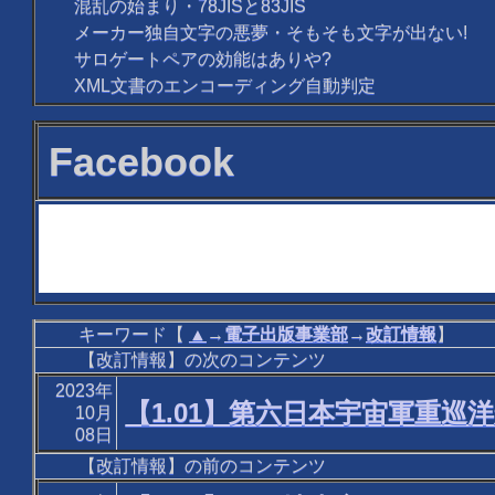
混乱の始まり・78JISと83JIS
メーカー独自文字の悪夢・そもそも文字が出ない!
サロゲートペアの効能はありや?
XML文書のエンコーディング自動判定
Facebook
キーワード【
▲
→
電子出版事業部
→
改訂情報
】
【改訂情報】の次のコンテンツ
2023年
【1.01】第六日本宇宙軍重
10月
08日
【改訂情報】の前のコンテンツ