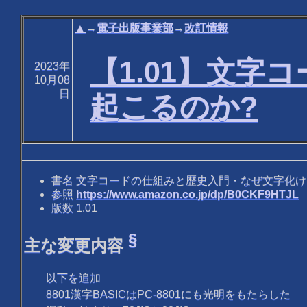
▲
→
電子出版事業部
→
改訂情報
【1.01】文
2023年
10月08
日
起こるのか?
書名 文字コードの仕組みと歴史入門・なぜ文字化け
参照
https://www.amazon.co.jp/dp/B0CKF9HTJL
版数 1.01
§
主な変更内容
以下を追加
8801漢字BASICはPC-8801にも光明をもたらした