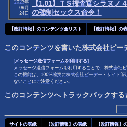
2023年
【1.01】ＴＳ捜査官シラヌ
09月
の強制セックス命令！
24日
【改訂情報】のコンテンツ全リスト
【改訂情報】の
このコンテンツを書いた株式会社ピー
[
メッセージ送信フォームを利用する]
メッセージ送信フォームを利用することで、株式会社ピ
この機能は、100%確実に株式会社ピーデー・サイト
ないことにご注意ください。
このコンテンツへトラックバックするた
サイトの表紙
【改訂情報】の表紙
【改訂情報】