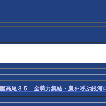
巡洋艦高尾３５ 全勢力集結・嵐を呼ぶ銀河