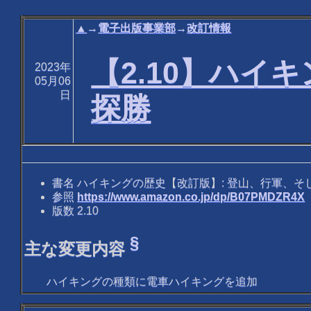
▲
→
電子出版事業部
→
改訂情報
【2.10】ハイ
2023年
05月06
日
探勝
書名 ハイキングの歴史【改訂版】: 登山、行軍、そ
参照
https://www.amazon.co.jp/dp/B07PMDZR4X
版数 2.10
§
主な変更内容
ハイキングの種類に電車ハイキングを追加