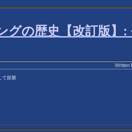
キングの歴史【改訂版】
Writ
して探勝