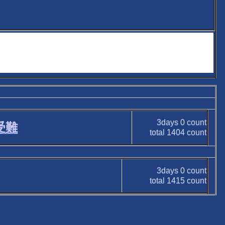
3days
0
count
の受難
total
1404
count
3days
0
count
total
1415
count