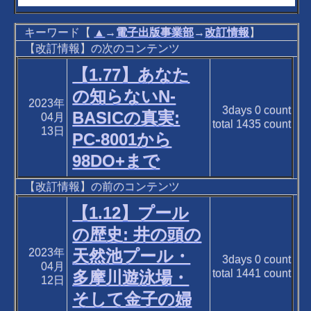
キーワード【
▲
→
電子出版事業部
→
改訂情報
】
【改訂情報】の次のコンテンツ
【1.77】あなた
の知らないN-
2023年
3days
0
count
BASICの真実:
04月
total
1435
count
13日
PC-8001から
98DO+まで
【改訂情報】の前のコンテンツ
【1.12】プール
の歴史: 井の頭の
2023年
天然池プール・
3days
0
count
04月
total
1441
count
多摩川遊泳場・
12日
そして金子の婦