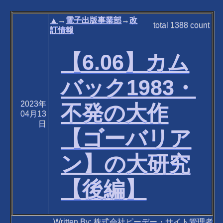
▲
→
電子出版事業部
→
改
total
1388
count
訂情報
【6.06】カム
バック1983・
2023年
不発の大作
04月13
日
【ゴーバリア
ン】の大研究
【後編】
Written By: 株式会社ピーデー・サイト管理者