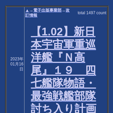
▲
→
電子出版事業部
→
改
total
1497
count
訂情報
【1.02】新日
本宇宙軍重巡
洋艦『Ｎ高
2023年
01月16
尾』１９ 四
日
七艦隊物語・
最強戦艦部隊
討ち入り計画