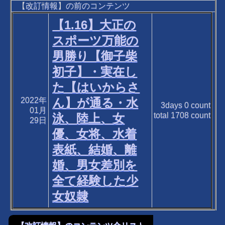
【改訂情報】の前のコンテンツ
【1.16】大正の
スポーツ万能の
男勝り【御子柴
初子】・実在し
た【はいからさ
2022年
ん】が通る・水
3days
0
count
01月
total
1708
count
泳、陸上、女
29日
優、女将、水着
表紙、結婚、離
婚、男女差別を
全て経験した少
女奴隷