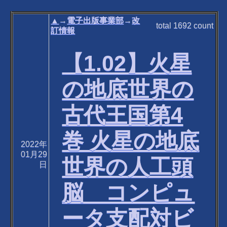
▲
→
電子出版事業部
→
改
total
1692
count
訂情報
【1.02】火星
の地底世界の
古代王国第4
巻 火星の地底
2022年
01月29
世界の人工頭
日
脳 コンピュ
ータ支配対ビ