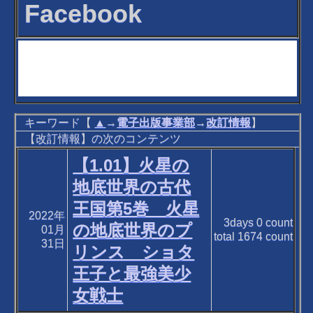
Facebook
キーワード【
▲
→
電子出版事業部
→
改訂情報
】
【改訂情報】の次のコンテンツ
【1.01】火星の
地底世界の古代
王国第5巻 火星
2022年
3days
0
count
の地底世界のプ
01月
total
1674
count
31日
リンス ショタ
王子と最強美少
女戦士