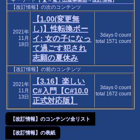
【改訂情報】の次のコンテンツ
【1.00(変更無
し)】性転換ボー
2021年
3days
0
count
イ: 女の子になっ
11月
total
1571
count
18日
て過ごす犯され
志願の夏休み
【改訂情報】の前のコンテンツ
【3.16】楽しい
2021年
3days
0
count
C#入門【C#10.0
11月
total
1672
count
13日
正式対応版】
【改訂情報】のコンテンツ全リスト
【改訂情報】の表紙