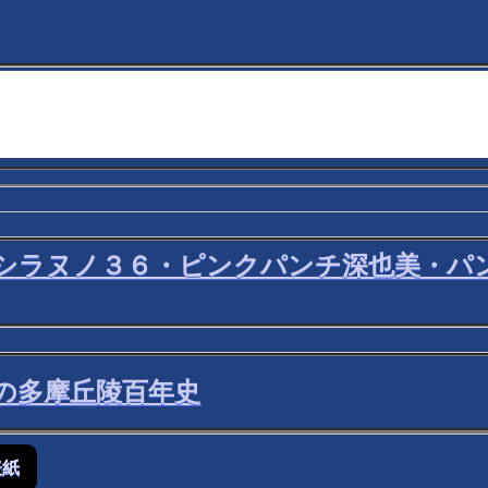
捜査官シラヌノ３６・ピンクパンチ深也美・
動の多摩丘陵百年史
表紙