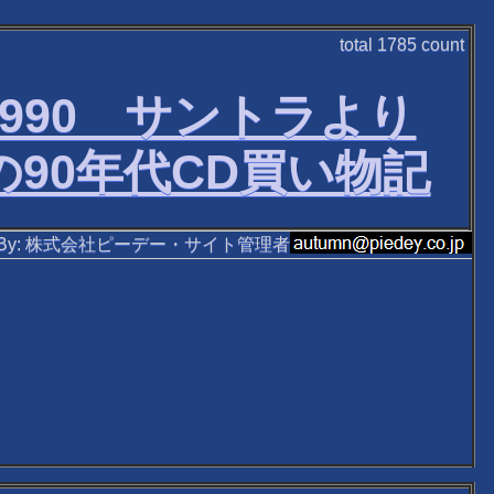
total
1785
count
1990 サントラより
90年代CD買い物記
ten By: 株式会社ピーデー・サイト管理者