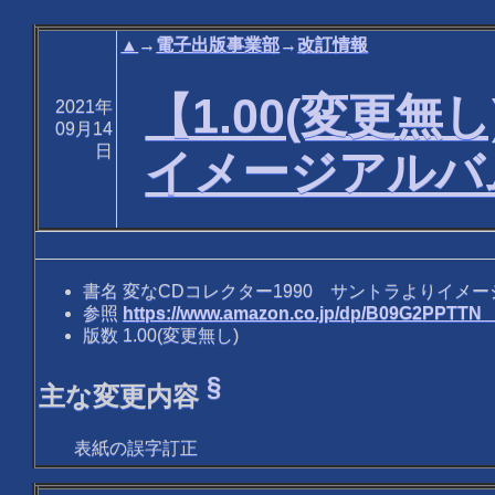
▲
→
電子出版事業部
→
改訂情報
【1.00(変更
2021年
09月14
日
イメージアルバ
書名 変なCDコレクター1990 サントラよりイメ
参照
https://www.amazon.co.jp/dp/B09G2PPTT
版数 1.00(変更無し)
§
主な変更内容
表紙の誤字訂正