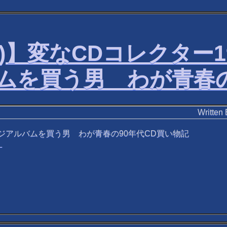
無し)】変なCDコレクター
ムを買う男 わが青春の
Writ
ージアルバムを買う男 わが青春の90年代CD買い物記
N