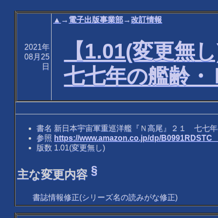
▲
→
電子出版事業部
→
改訂情報
【1.01(変更
2021年
08月25
日
七七年の艦齢・
書名 新日本宇宙軍重巡洋艦『Ｎ高尾』２１ 七七
参照
https://www.amazon.co.jp/dp/B0991RDST
版数 1.01(変更無し)
§
主な変更内容
書誌情報修正(シリーズ名の読みがな修正)