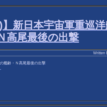
無し)】新日本宇宙軍重
Ｎ高尾最後の出撃
Writ
年の艦齢・Ｎ高尾最後の出撃
C