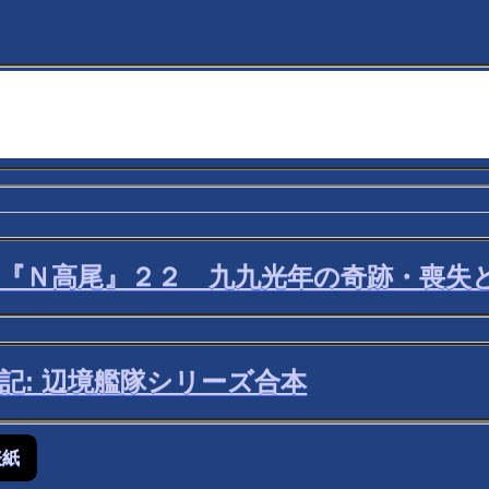
洋艦『Ｎ高尾』２２ 九九光年の奇跡・喪失
末記: 辺境艦隊シリーズ合本
表紙