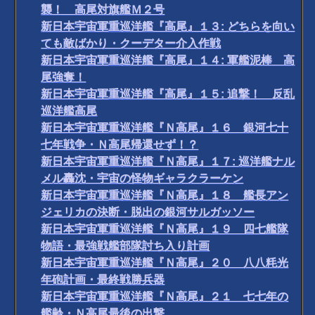
襲！ 高尾対旗艦Ｍ２号
新日本宇宙軍重巡洋艦『高尾』１３: どちらを向い
ても敵ばかり・クーデター介入作戦
新日本宇宙軍重巡洋艦『高尾』１４: 軍艦泥棒 高
尾強奪！
新日本宇宙軍重巡洋艦『高尾』１５: 追撃！ 反乱
巡洋艦高尾
新日本宇宙軍重巡洋艦『Ｎ高尾』１６ 銀河七十
七年戦争・Ｎ高尾帰還せず！？
新日本宇宙軍重巡洋艦『Ｎ高尾』１７: 巡洋艦ナル
メル轟沈・宇宙の怪物ギャラクラーケン
新日本宇宙軍重巡洋艦『Ｎ高尾』１８ 艦長アン
ジェリカの決断・脱出の銀河サルガッソー
新日本宇宙軍重巡洋艦『Ｎ高尾』１９ 四七艦隊
物語・最強戦艦部隊討ち入り計画
新日本宇宙軍重巡洋艦『Ｎ高尾』２０ 八八粍光
年砲計画・最終戦勝兵器
新日本宇宙軍重巡洋艦『Ｎ高尾』２１ 七七年の
艦齢・Ｎ高尾最後の出撃