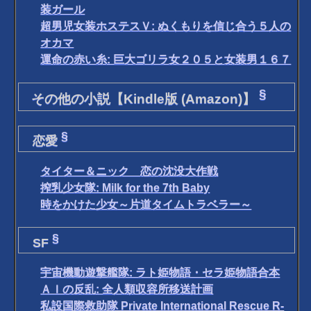
装ガール
超男児女装ホステスＶ: ぬくもりを信じ合う５人の
オカマ
運命の赤い糸: 巨大ゴリラ女２０５と女装男１６７
§
その他の小説【Kindle版 (Amazon)】
§
恋愛
タイター＆ニック 恋の沈没大作戦
搾乳少女隊: Milk for the 7th Baby
時をかけた少女～片道タイムトラベラー～
§
SF
宇宙機動遊撃艦隊: ラト姫物語・セラ姫物語合本
ＡＩの反乱: 全人類収容所移送計画
私設国際救助隊 Private International Rescue R-