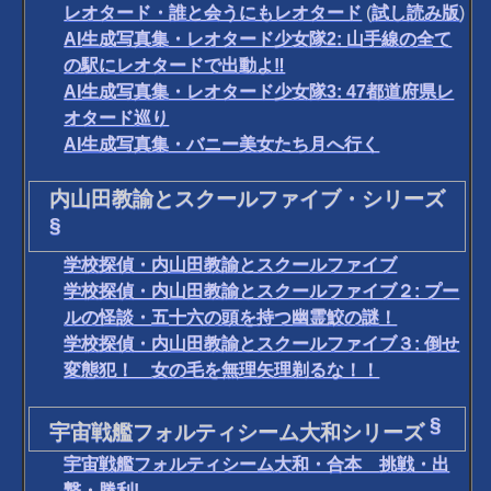
レオタード・誰と会うにもレオタード
(
試し読み版
)
AI生成写真集・レオタード少女隊2: 山手線の全て
の駅にレオタードで出動よ‼
AI生成写真集・レオタード少女隊3: 47都道府県レ
オタード巡り
AI生成写真集・バニー美女たち月へ行く
内山田教諭とスクールファイブ・シリーズ
§
学校探偵・内山田教諭とスクールファイブ
学校探偵・内山田教諭とスクールファイブ２: プー
ルの怪談・五十六の頭を持つ幽霊鮫の謎！
学校探偵・内山田教諭とスクールファイブ３: 倒せ
変態犯！ 女の毛を無理矢理剃るな！！
§
宇宙戦艦フォルティシーム大和シリーズ
宇宙戦艦フォルティシーム大和・合本 挑戦・出
撃・勝利!