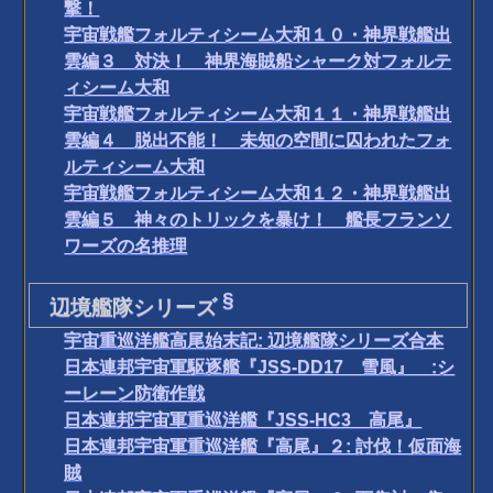
撃！
宇宙戦艦フォルティシーム大和１０・神界戦艦出
雲編３ 対決！ 神界海賊船シャーク対フォルテ
ィシーム大和
宇宙戦艦フォルティシーム大和１１・神界戦艦出
雲編４ 脱出不能！ 未知の空間に囚われたフォ
ルティシーム大和
宇宙戦艦フォルティシーム大和１２・神界戦艦出
雲編５ 神々のトリックを暴け！ 艦長フランソ
ワーズの名推理
§
辺境艦隊シリーズ
宇宙重巡洋艦高尾始末記: 辺境艦隊シリーズ合本
日本連邦宇宙軍駆逐艦『JSS-DD17 雪風』 :シ
ーレーン防衛作戦
日本連邦宇宙軍重巡洋艦『JSS-HC3 高尾』
日本連邦宇宙軍重巡洋艦『高尾』２: 討伐！仮面海
賊