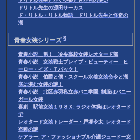
ドリトル先生とかぐや姫と月からの使い
ドリトル先生の源田サーカス
ド・リトル・リトル物語 ドリトル先生と怪奇の
湖
§
青春女装シリーズ
青春小説 魁！ 冷央高校女装レオタード部
青春小説 女装戦士ブレイブ・ビューティー ヒ
ーロー・イズ・Ｔバック！
青春小説 伯爵と僕・スクール水着女装命令と湖
底に潜む女装の謎！
青春小説 北区赤羽私立赤バニ学園: 制服はバニー
ガール女装
喜劇 駅前女装１９８Ｘ: ラジオ体操はレオタード
で
レオタード女装トレーダー・戸塚令太: レオタード
盗難の謎
ケアラー: ア・ファッショナブル介護ジュードー女