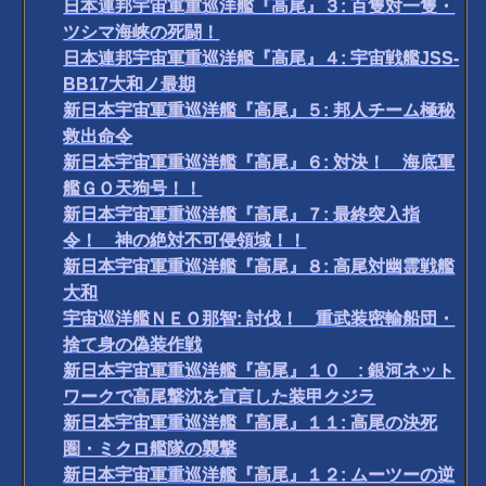
日本連邦宇宙軍重巡洋艦『高尾』３: 百隻対一隻・
ツシマ海峡の死闘！
日本連邦宇宙軍重巡洋艦『高尾』４: 宇宙戦艦JSS-
BB17大和ノ最期
新日本宇宙軍重巡洋艦『高尾』５: 邦人チーム極秘
救出命令
新日本宇宙軍重巡洋艦『高尾』６: 対決！ 海底軍
艦ＧＯ天狗号！！
新日本宇宙軍重巡洋艦『高尾』７: 最終突入指
令！ 神の絶対不可侵領域！！
新日本宇宙軍重巡洋艦『高尾』８: 高尾対幽霊戦艦
大和
宇宙巡洋艦ＮＥＯ那智: 討伐！ 重武装密輸船団・
捨て身の偽装作戦
新日本宇宙軍重巡洋艦『高尾』１０ : 銀河ネット
ワークで高尾撃沈を宣言した装甲クジラ
新日本宇宙軍重巡洋艦『高尾』１１: 高尾の決死
圏・ミクロ艦隊の襲撃
新日本宇宙軍重巡洋艦『高尾』１２: ムーツーの逆