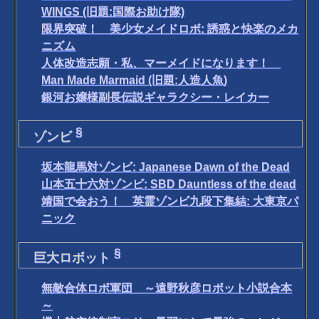
WINGS (旧題:国際お助け隊)
限界突破！ 美少女メイドロボ: 誘惑と快楽のメカ
ニズム
人体改造志願・私、マーメイドになります！
Man Made Marmaid (旧題:人造人魚)
銀河お嬢様副長伝説ギャラクシー・レイカー
§
ゾンビ
坂本龍馬対ゾンビ: Japanese Dawn of the Dead
山本五十六対ゾンビ: SBD Dauntless of the dead
靖国で会おう！ 英霊ゾンビ九段下集結: 大東京パ
ニック
§
巨大ロボット
無敵合体ロボ軍団 ～遠野秋彦ロボット小説合本
～