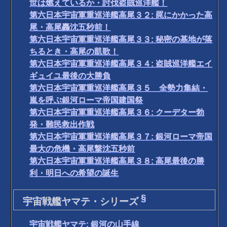
世は燃えているか・討伐盗賊巡洋艦！
第六日本宇宙軍重巡洋艦高尾３２: 罠にかかった高
尾・高尾轟沈五秒前！
第六日本宇宙軍重巡洋艦高尾３３: 秘密の基地が落
ちるとき・高尾の凱歌！
第六日本宇宙軍重巡洋艦高尾３４: 盗賊巡洋艦エイ
ギュイユ最後の大勝負
第六日本宇宙軍重巡洋艦高尾３５ 全勢力集結・
嵐を呼ぶ銀河ローマ帝国建国祭
第六日本宇宙軍重巡洋艦高尾３６: クーデター勃
発・難民救出作戦
第六日本宇宙軍重巡洋艦高尾３７: 銀河ローマ帝国
最大の危機・高尾撃沈五秒前
第六日本宇宙軍重巡洋艦高尾３８: 高尾最後の勝
利・明日への希望の誕生
§
宇宙戦艦ヤマテ・シリーズ
宇宙戦艦ヤマテ: 銀河の山手線