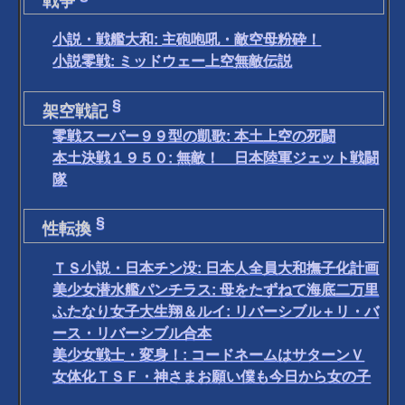
戦争
小説・戦艦大和: 主砲咆吼・敵空母粉砕！
小説零戦: ミッドウェー上空無敵伝説
§
架空戦記
零戦スーパー９９型の凱歌: 本土上空の死闘
本土決戦１９５０: 無敵！ 日本陸軍ジェット戦闘
隊
§
性転換
ＴＳ小説・日本チン没: 日本人全員大和撫子化計画
美少女潜水艦パンチラス: 母をたずねて海底二万里
ふたなり女子大生翔＆ルイ: リバーシブル＋リ・バ
ース・リバーシブル合本
美少女戦士・変身！: コードネームはサターンＶ
女体化ＴＳＦ・神さまお願い僕も今日から女の子