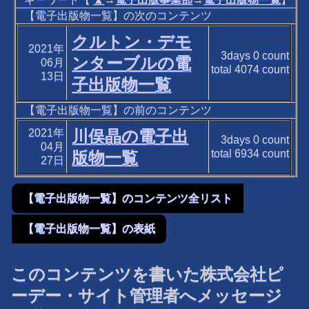
【電子出版物一覧】の次のコンテンツ
クルトン・デモ
2021年
3days
0
count
ンターブルの電
06月
total
4074
count
13日
子出版物一覧
【電子出版物一覧】の前のコンテンツ
2021年
川俣晶の電子出
3days
0
count
04月
total
6934
count
版物一覧
27日
【電子出版物一覧】のコンテンツ全リスト
【電子出版物一覧】の表紙
このコンテンツを書いた株式会社ピ
ーデー・サイト管理者へメッセージ