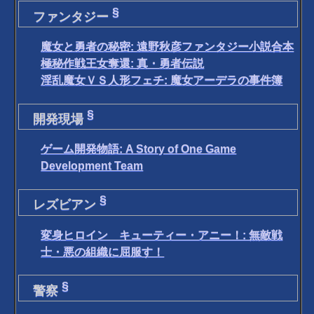
§
ファンタジー
魔女と勇者の秘密: 遠野秋彦ファンタジー小説合本
極秘作戦王女奪還: 真・勇者伝説
淫乱魔女ＶＳ人形フェチ: 魔女アーデラの事件簿
§
開発現場
ゲーム開発物語: A Story of One Game
Development Team
§
レズビアン
変身ヒロイン キューティー・アニー！: 無敵戦
士・悪の組織に屈服す！
§
警察