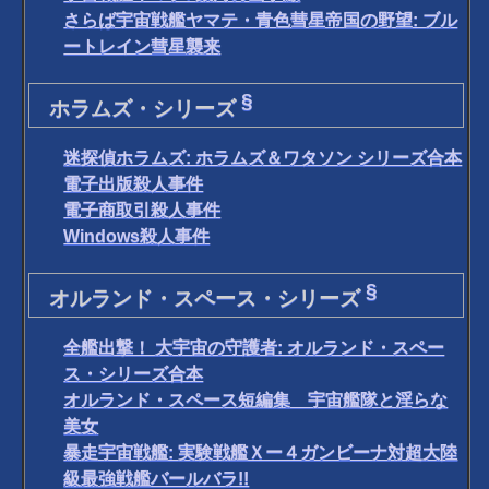
さらば宇宙戦艦ヤマテ・青色彗星帝国の野望: ブル
ートレイン彗星襲来
§
ホラムズ・シリーズ
迷探偵ホラムズ: ホラムズ＆ワタソン シリーズ合本
電子出版殺人事件
電子商取引殺人事件
Windows殺人事件
§
オルランド・スペース・シリーズ
全艦出撃！ 大宇宙の守護者: オルランド・スペー
ス・シリーズ合本
オルランド・スペース短編集 宇宙艦隊と淫らな
美女
暴走宇宙戦艦: 実験戦艦Ｘー４ガンビーナ対超大陸
級最強戦艦バールバラ!!