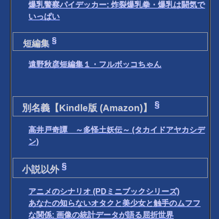
爆乳警察パイデッカー: 炸裂爆乳拳・爆乳は闘気で
いっぱい
§
短編集
遠野秋彦短編集１・フルボッコちゃん
§
別名義【Kindle版 (Amazon)】
高井戸奇譚 ～多怪土妖伝～ (タカイドアヤカシデ
ン)
§
小説以外
アニメのシナリオ (PDミニブックシリーズ)
あなたの知らないオタクと美少女と触手のムフフ
な関係: 画像の統計データが語る屈折世界