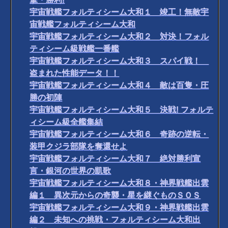
宇宙戦艦フォルティシーム大和１ 竣工！無敵宇
宙戦艦フォルティシーム大和
宇宙戦艦フォルティシーム大和２ 対決！フォル
ティシーム級戦艦一番艦
宇宙戦艦フォルティシーム大和３ スパイ戦！
盗まれた性能データ！！
宇宙戦艦フォルティシーム大和４ 敵は百隻・圧
勝の初陣
宇宙戦艦フォルティシーム大和５ 決戦! フォルテ
ィシーム級全艦集結
宇宙戦艦フォルティシーム大和６ 奇跡の逆転・
装甲クジラ部隊を奪還せよ
宇宙戦艦フォルティシーム大和７ 絶対勝利宣
言・銀河の世界の凱歌
宇宙戦艦フォルティシーム大和８・神界戦艦出雲
編１ 異次元からの奇襲・星を継ぐものＳＯＳ
宇宙戦艦フォルティシーム大和９・神界戦艦出雲
編２ 未知への挑戦・フォルティシーム大和出