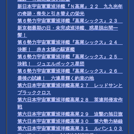
新日本宇宙軍重巡洋艦『Ｎ高尾』２２ 九九光年
の奇跡・喪失と引き替えの栄光
第６勢力宇宙軍重巡洋艦『高尾シックス』２３
新京都最期の日・未完成巡洋艦、惑星脱出間一
髪！
第６勢力宇宙軍重巡洋艦『高尾シックス』２４
決断！ 赤き太陽の駆逐艦
第６勢力宇宙軍重巡洋艦『高尾シックス』２５
決戦！ ジュエルボックス星団
第６勢力宇宙軍重巡洋艦『高尾シックス』２６
最後の試練！ 六連星輝く約束の地
第六日本宇宙軍重巡洋艦高尾２７ レッドサンと
ブラッククロス
第六日本宇宙軍重巡洋艦高尾２８ 英連邦侵攻作
戦
第六日本宇宙軍重巡洋艦高尾２９ 迫撃の旭日旗
第六日本宇宙軍重巡洋艦高尾３０ 第六勢力秘録
第六日本宇宙軍重巡洋艦高尾３１ ルパン１０３