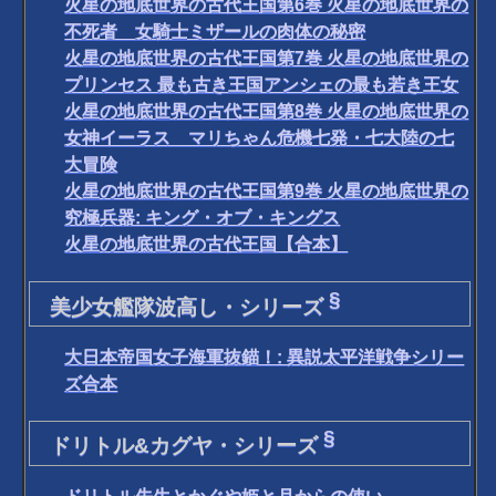
火星の地底世界の古代王国第6巻 火星の地底世界の
不死者 女騎士ミザールの肉体の秘密
火星の地底世界の古代王国第7巻 火星の地底世界の
プリンセス 最も古き王国アンシェの最も若き王女
火星の地底世界の古代王国第8巻 火星の地底世界の
女神イーラス マリちゃん危機七発・七大陸の七
大冒険
火星の地底世界の古代王国第9巻 火星の地底世界の
究極兵器: キング・オブ・キングス
火星の地底世界の古代王国【合本】
§
美少女艦隊波高し・シリーズ
大日本帝国女子海軍抜錨！: 異説太平洋戦争シリー
ズ合本
§
ドリトル&カグヤ・シリーズ