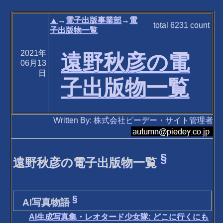
▲
→
電子出版事業部
→
電
total
6231
count
子出版物一覧
2021年
遠野秋彦の電
06月13
日
子出版物一覧
Written By: 株式会社ピーデー・サイト管理者
§
遠野秋彦の電子出版物一覧
§
AI写真物語
AI生成写真集・レオタード少女隊: どこに行くにも