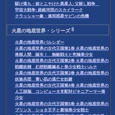
駆け落ち・姫とニヤけた異星人: 父殺し戦争
宇宙大戦争: 超銀河団のスカイラーク
クラッシャー象・連邦惑星サピンの危機
§
火星の地底世界・シリーズ
火星の地底世界バルシダー
火星の地底世界の古代王国第1巻 火星の地底世界の
将棋人間 誕生！ 無敵戦士と究極美少女
火星の地底世界の古代王国第2巻 火星の地底世界の
戦艦妖精 幻想戦艦榛名と美少女戦士ハルナ
火星の地底世界の古代王国第3巻 火星の地底世界の
妖族兵団 青い肌の逃亡女奴隷
火星の地底世界の古代王国第4巻 火星の地底世界の
人工頭脳 コンピュータ支配対ビキニアーマー美
少女
火星の地底世界の古代王国第5巻 火星の地底世界の
プリンス ショタ王子と最強美少女戦士