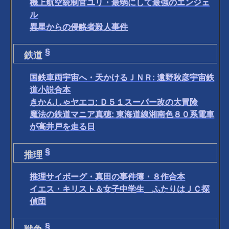
機上航空統制官ユリ・最弱にして最強のエンジェ
ル
異星からの侵略者殺人事件
§
鉄道
国鉄車両宇宙へ・天かけるＪＮＲ: 遠野秋彦宇宙鉄
道小説合本
きかんしゃヤエコ: Ｄ５１スーパー改の大冒険
魔法の鉄道マニア真穂: 東海道線湘南色８０系電車
が高井戸を走る日
§
推理
推理サイボーグ・真田の事件簿・８作合本
イエス・キリスト＆女子中学生 ふたりはＪＣ探
偵団
§