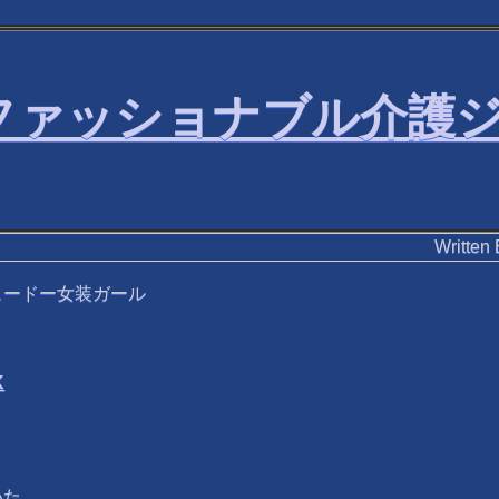
・ファッショナブル介護
Writ
ュードー女装ガール
K
いた。