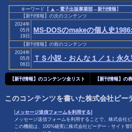
キーワード【
▲
→
電子出版事業部
→
新刊情報
】
【新刊情報】の次のコンテンツ
2024年
MS-DOSのmakeの個人史1986
05月
19日
【新刊情報】の前のコンテンツ
2024年
ＴＳ小説・おんな１／１: 永
05月
06日
【新刊情報】のコンテンツ全リスト
【新刊情報】の
このコンテンツを書いた株式会社ピー
[
メッセージ送信フォームを利用する]
メッセージ送信フォームを利用することで、株式会社ピ
この機能は、100%確実に株式会社ピーデー・サイト