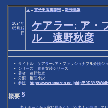
▲
→
電子出版事業部
→
新刊情報
ケアラー: ア
2024年
05月12
日
ル 遠野秋彦
タイトル ケアラー: ア・ファッショナブル介護ジ
シリーズ 青春女装シリーズ
著者 遠野秋彦
分類 推理小説
参照
https://www.amazon.co.jp/dp/B0D3YSW44
§
概要
老人ホームから家に帰ろうとボケ老人が突進して