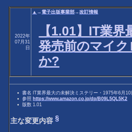
▲
→
電子出版事業部
→
改訂情報
【1.01】IT業
2022年
発売前のマイク
07月31
日
か?
書名 IT業界最大の未解決ミステリー・1975年6月
参照
https://www.amazon.co.jp/dp/B09L5QL5K2
版数 1.01
§
主な変更内容