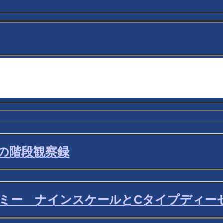
味の階段観察録
・トミー ナインスケールとCタイプディ