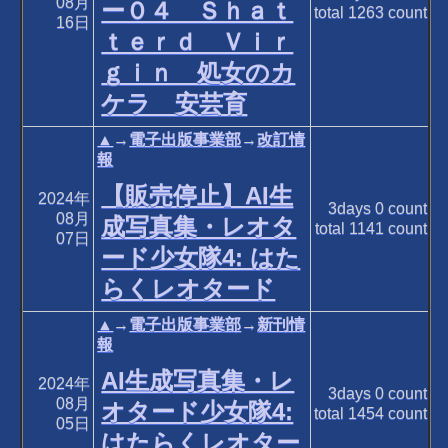
08月
ー０４ Ｓｈａｔ
total
1263
count
16日
ｔｅｒｄ Ｖｉｒ
ｇｉｎ 処女のカ
ケラ 安芸育
▲
→
電子出版事業部
→
改訂情
報
【販売停止】AI生
2024年
3days
0
count
08月
成写真集・レオタ
total
1141
count
07日
ード少女隊4: はた
らくレオタード
▲
→
電子出版事業部
→
新刊情
報
AI生成写真集・レ
2024年
3days
0
count
08月
オタード少女隊4:
total
1454
count
05日
はたらくレオター