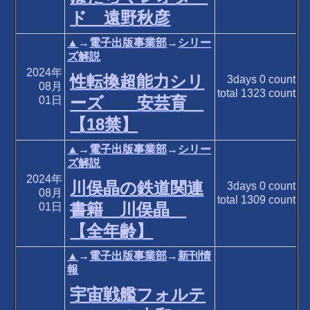
ド 遠野秋彦
▲
→
電子出版事業部
→
シリー
ズ解説
2024年
性転換超能力シリ
3days
0
count
08月
total
1323
count
ーズ 安芸育
01日
【18禁】
▲
→
電子出版事業部
→
シリー
ズ解説
2024年
川俣晶の鉄道関連
3days
0
count
08月
total
1309
count
書籍 川俣晶
01日
【全年齢】
▲
→
電子出版事業部
→
新刊情
報
宇宙戦艦フォルテ