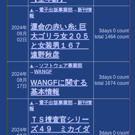
▲
→
電子出版事業部
→
新刊情
報
運命の赤い糸: 巨
2024年
3days
0
count
09月
大ゴリラ女２０５
total
1464
count
02日
と女装男１６７
遠野秋彦
▲
→
ソフトウェア事業部
→
WANGF
2024年
3days
0
count
08月
WANGFに関する
total
1674
count
17日
基本情報
▲
→
電子出版事業部
→
新刊情
報
ＴＳ捜査官シリー
ズ４９ ミカイダ
2024年
3days
0
count