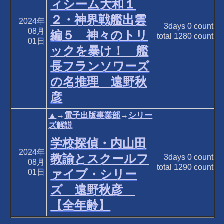
ィシーム大和１
２・神界戦艦出雲
2024年
3days
0
count
08月
編５ 神々のトリ
total
1280
count
01日
ックを暴け！ 艦
長フランソワーズ
の名推理 遠野秋
彦
▲
→
電子出版事業部
→
シリー
ズ解説
学校探偵・内山田
2024年
教諭とスクールフ
3days
0
count
08月
total
1290
count
ァイブ・シリー
01日
ズ 遠野秋彦
【全年齢】