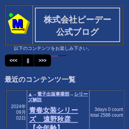
株式会社ピーデー
公式ブログ
以下のコンテンツをお楽しみ下さい。
****
*****
<<<
||
>>>
最近のコンテンツ一覧
▲
→
電子出版事業部
→
シリー
ズ解説
2024年
青春女装シリー
3days
0
count
09月
total
2588
count
ズ 遠野秋彦
02日
【全年齢】